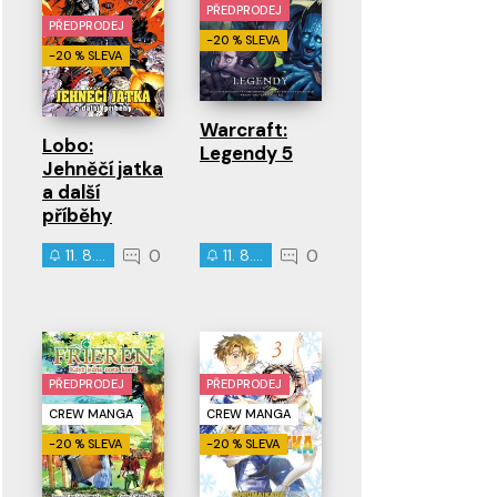
PŘEDPRODEJ
PŘEDPRODEJ
-20 % SLEVA
-20 % SLEVA
Warcraft:
Lobo:
Legendy 5
Jehněčí jatka
a další
příběhy
0
0
11. 8. 2026
11. 8. 2026
PŘEDPRODEJ
PŘEDPRODEJ
CREW MANGA
CREW MANGA
-20 % SLEVA
-20 % SLEVA