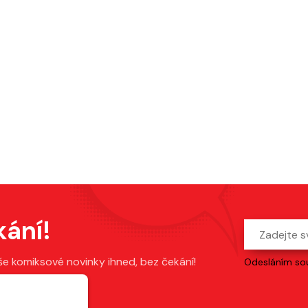
kání!
še komiksové novinky ihned, bez čekání!
Odesláním sou