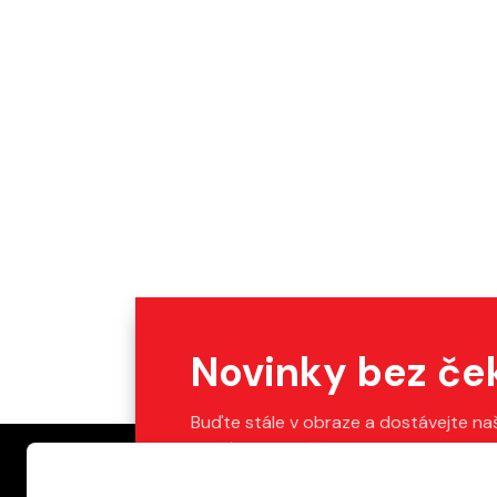
Novinky bez če
Buďte stále v obraze a dostávejte na
Stačí vyplnit váš e-mail.