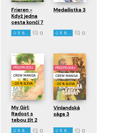
Frieren -
Medailistka 3
Když jedna
cesta končí 7
0
0
11. 8. 2026
11. 8. 2026
PŘEDPRODEJ
PŘEDPRODEJ
CREW MANGA
CREW MANGA
-20 % SLEVA
-20 % SLEVA
My Girl:
Vinlandská
Radost s
sága 3
tebou žít 2
0
0
11. 8. 2026
11. 8. 2026