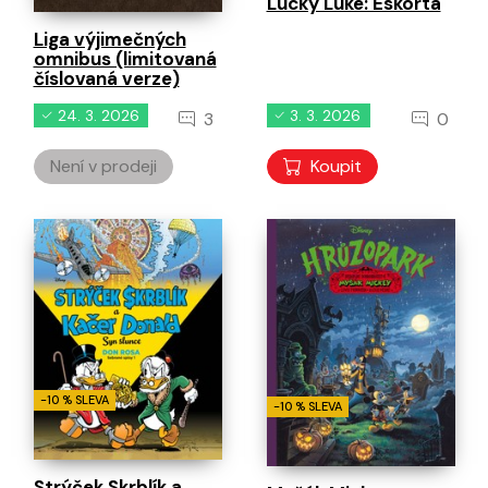
Lucky Luke: Eskorta
Liga výjimečných
omnibus (limitovaná
číslovaná verze)
24. 3. 2026
3. 3. 2026
3
0
Není v prodeji
Koupit
-10 % SLEVA
-10 % SLEVA
Strýček Skrblík a