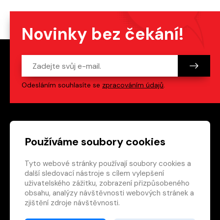
Novinky bez čekání!
Odesláním souhlasíte se
zpracováním údajů
.
Patička webu
Odkazy na sociální s
Používáme soubory cookies
Tyto webové stránky používají soubory cookies a
Vedlejší navigace
redakce@crew.cz
další sledovací nástroje s cílem vylepšení
uživatelského zážitku, zobrazení přizpůsobeného
Ochrana soukromí
obsahu, analýzy návštěvnosti webových stránek a
Nastavení cookies
zjištění zdroje návštěvnosti.
RSS