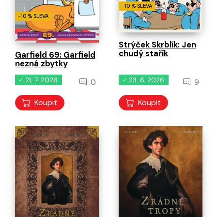
-10 % SLEVA
-10 % SLEVA
Strýček Skrblík: Jen
chudý stařík
Garfield 69: Garfield
nezná zbytky
21. 7. 2026
23. 6. 2026
0
9
Koupit
Koupit