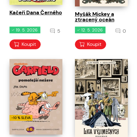
Kačeři Dana Černého
Myšák Mickey a
ztracený oceán
19. 5. 2026
12. 5. 2026
5
0
Koupit
Koupit
-10 % SLEVA