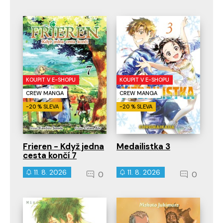
KOUPIT V E-SHOPU
KOUPIT V E-SHOPU
CREW MANGA
CREW MANGA
-20 % SLEVA
-20 % SLEVA
Frieren - Když jedna
Medailistka 3
cesta končí 7
11. 8. 2026
11. 8. 2026
0
0