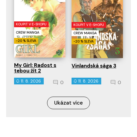
KOUPIT V E-SHOPU
KOUPIT V E-SHOPU
CREW MANGA
CREW MANGA
-20 % SLEVA
-20 % SLEVA
My Girl: Radost s
Vinlandská sága 3
tebou žít 2
11. 8. 2026
11. 8. 2026
0
0
Ukázat více