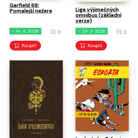
Garfield 68:
Liga výjimečných
Pomalejší nežere
omnibus (základní
verze)
14. 4. 2026
24. 3. 2026
0
3
Koupit
Koupit
-10 % SLEVA