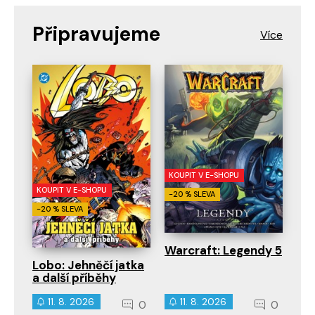
Připravujeme
KOUPIT V E-SHOPU
KOUPIT V E-SHOPU
-20 % SLEVA
-20 % SLEVA
Warcraft: Legendy 5
Lobo: Jehněčí jatka
a další příběhy
11. 8. 2026
11. 8. 2026
0
0