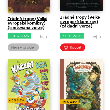
Zrádné tropy (Velké
Zrádné tropy (Velké
evropské komiksy)
evropské komiksy)
(základní verze)
(limitovaná verze)
9. 6. 2026
9. 6. 2026
0
0
Není v prodeji
Koupit
-10 % SLEVA
-10 % SLEVA