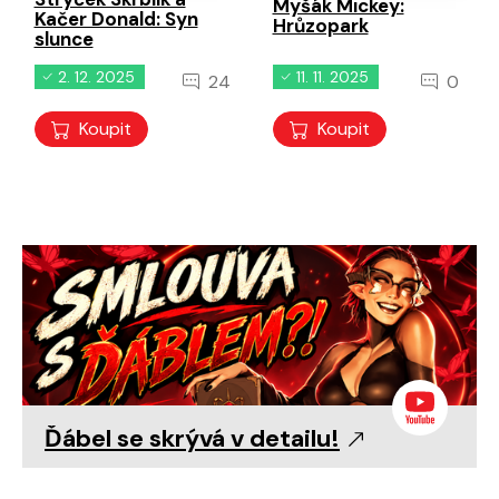
Myšák Mickey:
Kačer Donald: Syn
Hrůzopark
slunce
2. 12. 2025
11. 11. 2025
24
0
Koupit
Koupit
Ďábel se skrývá v detailu!