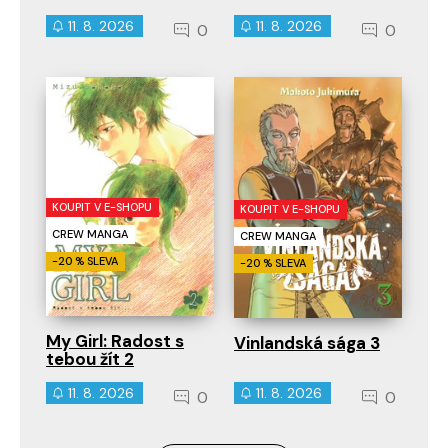
11. 8. 2026
11. 8. 2026
0
0
KOUPIT V E-SHOPU
KOUPIT V E-SHOPU
CREW MANGA
CREW MANGA
-20 % SLEVA
-20 % SLEVA
My Girl: Radost s
Vinlandská sága 3
tebou žít 2
11. 8. 2026
11. 8. 2026
0
0