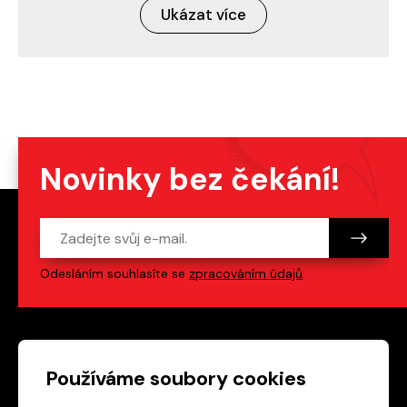
Ukázat více
Novinky bez čekání!
Odesláním souhlasíte se
zpracováním údajů
.
Patička webu
Odkazy na sociální s
Používáme soubory cookies