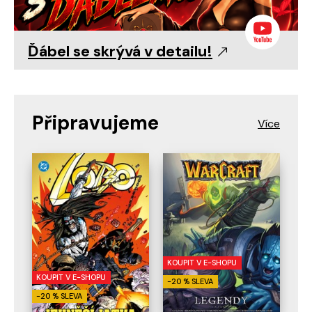
Ďábel se skrývá v detailu!
Připravujeme
KOUPIT V E-SHOPU
KOUPIT V E-SHOPU
-20 % SLEVA
-20 % SLEVA