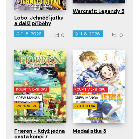
Warcraft: Legendy 5
Lobo: Jehněčí jatka
a další příběhy
11. 8. 2026
11. 8. 2026
0
0
KOUPIT V E-SHOPU
KOUPIT V E-SHOPU
CREW MANGA
CREW MANGA
-20 % SLEVA
-20 % SLEVA
Frieren - Když jedna
Medailistka 3
cesta končí 7