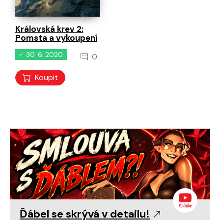
Královská krev 2:
Pomsta a vykoupení
30. 6. 2020
0
Koupit
Ďábel se skrývá v detailu!