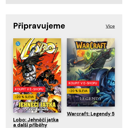
Připravujeme
KOUPIT V E-SHOPU
KOUPIT V E-SHOPU
-20 % SLEVA
-20 % SLEVA
Warcraft: Legendy 5
Lobo: Jehněčí jatka
a další příběhy