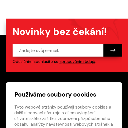
Novinky bez čekání!
Odesláním souhlasíte se
zpracováním údajů
.
Patička webu
Odkazy na sociální s
Používáme soubory cookies
Tyto webové stránky používají soubory cookies a
Vedlejší navigace
redakce@crew.cz
další sledovací nástroje s cílem vylepšení
uživatelského zážitku, zobrazení přizpůsobeného
Ochrana soukromí
obsahu, analýzy návštěvnosti webových stránek a
Nastavení cookies