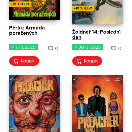
-10 % SLEVA
-10 % SLEVA
Pérák: Armáda
Žoldnéř 14: Poslední
poražených
den
7. 10. 2025
30. 9. 2025
0
0
Koupit
Koupit