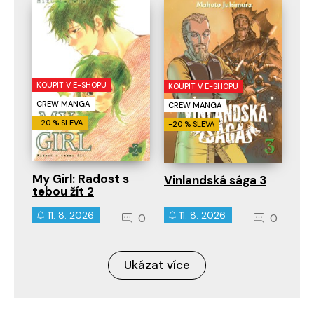
KOUPIT V E-SHOPU
KOUPIT V E-SHOPU
CREW MANGA
CREW MANGA
-20 % SLEVA
-20 % SLEVA
My Girl: Radost s
Vinlandská sága 3
tebou žít 2
11. 8. 2026
11. 8. 2026
0
0
Ukázat více