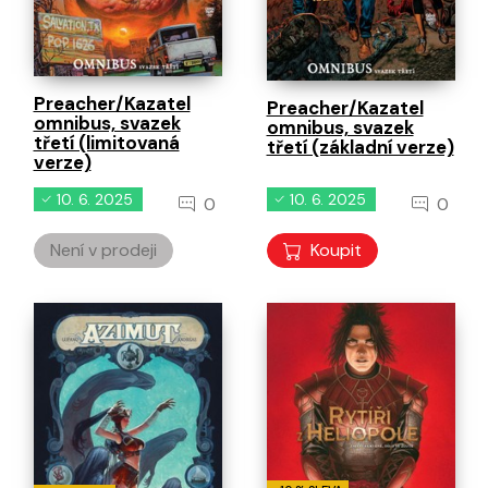
Preacher/Kazatel
Preacher/Kazatel
omnibus, svazek
omnibus, svazek
třetí (limitovaná
třetí (základní verze)
verze)
10. 6. 2025
10. 6. 2025
0
0
Není v prodeji
Koupit