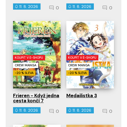
11. 8. 2026
11. 8. 2026
0
0
KOUPIT V E-SHOPU
KOUPIT V E-SHOPU
CREW MANGA
CREW MANGA
-20 % SLEVA
-20 % SLEVA
Frieren - Když jedna
Medailistka 3
cesta končí 7
11. 8. 2026
11. 8. 2026
0
0