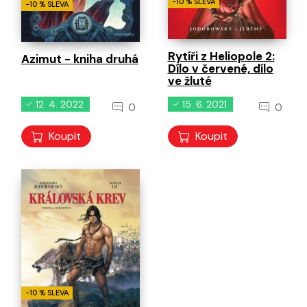
-10 % SLEVA
-10 % SLEVA
Rytíři z Heliopole 2:
Azimut - kniha druhá
Dílo v červené, dílo
ve žluté
12. 4. 2022
15. 6. 2021
0
0
Koupit
Koupit
-10 % SLEVA