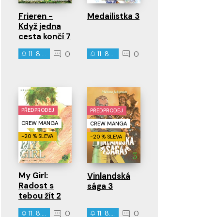
Frieren -
Medailistka 3
Když jedna
cesta končí 7
0
0
11. 8. 2026
11. 8. 2026
PŘEDPRODEJ
PŘEDPRODEJ
CREW MANGA
CREW MANGA
-20 % SLEVA
-20 % SLEVA
My Girl:
Vinlandská
Radost s
sága 3
tebou žít 2
0
0
11. 8. 2026
11. 8. 2026