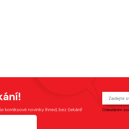
kání!
še komiksové novinky ihned, bez čekání!
Odesláním sou