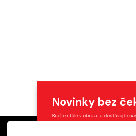
Novinky bez če
Buďte stále v obraze a dostávejte na
Stačí vyplnit váš e-mail.