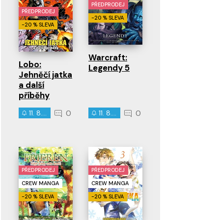
PŘEDPRODEJ
PŘEDPRODEJ
-20 % SLEVA
-20 % SLEVA
Warcraft:
Lobo:
Legendy 5
Jehněčí jatka
a další
příběhy
0
0
11. 8. 2026
11. 8. 2026
PŘEDPRODEJ
PŘEDPRODEJ
CREW MANGA
CREW MANGA
-20 % SLEVA
-20 % SLEVA