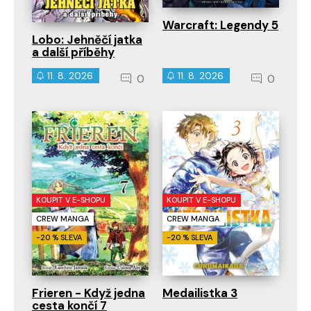
Warcraft: Legendy 5
Lobo: Jehněčí jatka
a další příběhy
11. 8. 2026
11. 8. 2026
0
0
KOUPIT V E-SHOPU
KOUPIT V E-SHOPU
CREW MANGA
CREW MANGA
-20 % SLEVA
-20 % SLEVA
Frieren - Když jedna
Medailistka 3
cesta končí 7