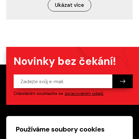
Ukázat více
Novinky bez čekání!
Odesláním souhlasíte se
zpracováním údajů
.
Patička webu
Odkazy na sociální s
Používáme soubory cookies