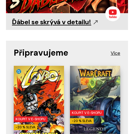
Ďábel se skrývá v detailu!
Připravujeme
KOUPIT V E-SHOPU
KOUPIT V E-SHOPU
-20 % SLEVA
-20 % SLEVA