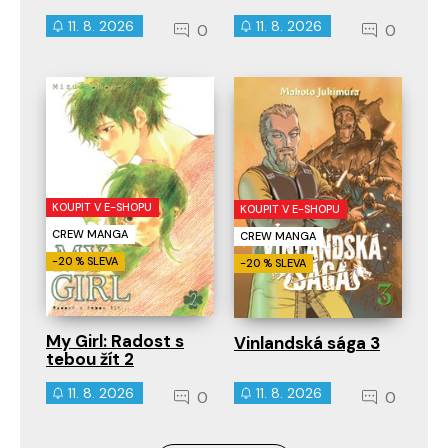
11. 8. 2026
11. 8. 2026
0
0
KOUPIT V E-SHOPU
KOUPIT V E-SHOPU
CREW MANGA
CREW MANGA
-20 % SLEVA
-20 % SLEVA
My Girl: Radost s
Vinlandská sága 3
tebou žít 2
11. 8. 2026
11. 8. 2026
0
0