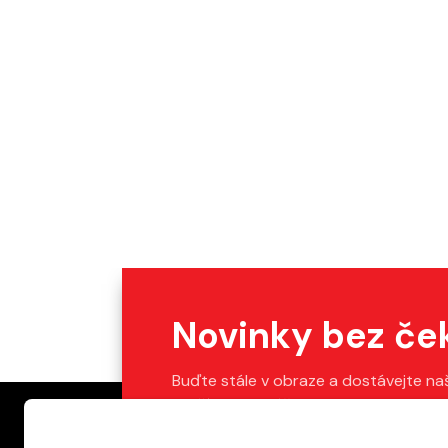
Novinky bez če
Buďte stále v obraze a dostávejte na
Stačí vyplnit váš e-mail.