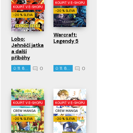
KOUPIT V E-SHOPU
KOUPIT V E-SHOPU
-20 % SLEVA
-20 % SLEVA
Warcraft:
Lobo:
Legendy 5
Jehněčí jatka
a další
příběhy
0
0
11. 8. 2026
11. 8. 2026
KOUPIT V E-SHOPU
KOUPIT V E-SHOPU
CREW MANGA
CREW MANGA
-20 % SLEVA
-20 % SLEVA