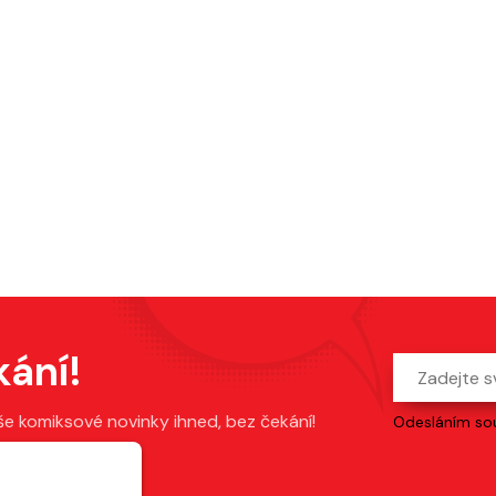
kání!
še komiksové novinky ihned, bez čekání!
Odesláním sou