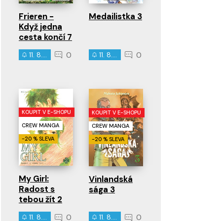
Frieren -
Medailistka 3
Když jedna
cesta končí 7
0
0
11. 8. 2026
11. 8. 2026
KOUPIT V E-SHOPU
KOUPIT V E-SHOPU
CREW MANGA
CREW MANGA
-20 % SLEVA
-20 % SLEVA
My Girl:
Vinlandská
Radost s
sága 3
tebou žít 2
0
0
11. 8. 2026
11. 8. 2026