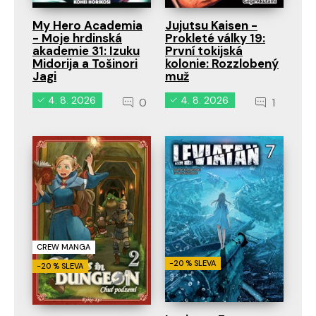
My Hero Academia
Jujutsu Kaisen -
- Moje hrdinská
Prokleté války 19:
akademie 31: Izuku
První tokijská
Midorija a Tošinori
kolonie: Rozzlobený
Jagi
muž
4. 8. 2026
4. 8. 2026
0
1
CREW MANGA
-20 % SLEVA
-20 % SLEVA