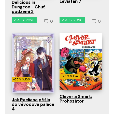
Leviatan 7
Delicious in
Dungeon - Chuť
podzemí 2
4. 8. 2026
4. 8. 2026
0
0
-20 % SLEVA
-20 % SLEVA
Clever a Smart:
Jak Raeliana přišla
Prohozátor
do vévodova paláce
4