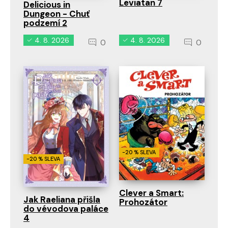
Leviatan 7
Delicious in
Dungeon - Chuť
podzemí 2
4. 8. 2026
4. 8. 2026
0
0
-20 % SLEVA
-20 % SLEVA
Clever a Smart:
Jak Raeliana přišla
Prohozátor
do vévodova paláce
4