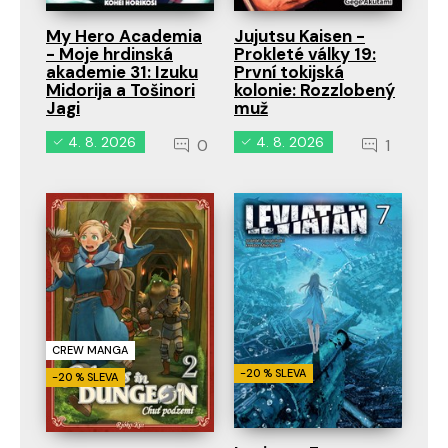
My Hero Academia
Jujutsu Kaisen -
- Moje hrdinská
Prokleté války 19:
akademie 31: Izuku
První tokijská
Midorija a Tošinori
kolonie: Rozzlobený
Jagi
muž
4. 8. 2026
4. 8. 2026
0
1
CREW MANGA
-20 % SLEVA
-20 % SLEVA