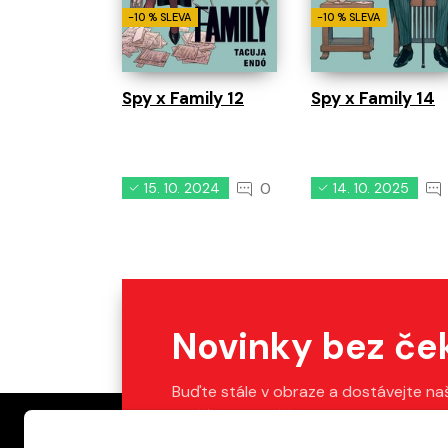
-10 % SLEVA
-10 % SLEVA
Spy x Family 12
Spy x Family 14
0
15. 10. 2024
14. 10. 2025
Novinky bez če
Buďte stále v obraze a dostávejte na
Stačí vyplnit váš e-mail.