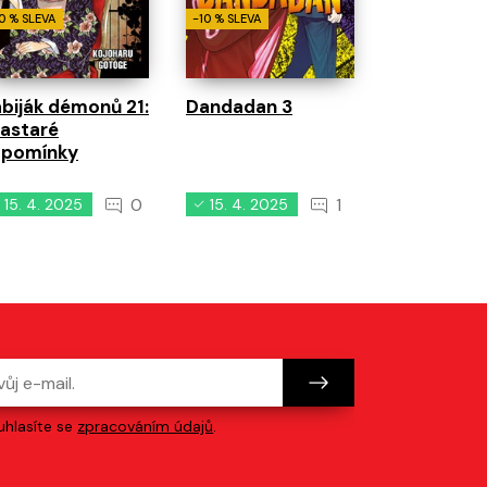
0 % SLEVA
-10 % SLEVA
biják démonů 21:
Dandadan 3
astaré
zpomínky
0
1
15. 4. 2025
15. 4. 2025
1. 8. 2023
hlasíte se
zpracováním údajů
.