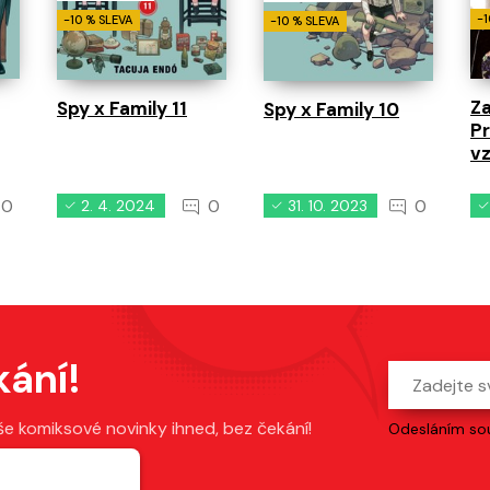
-1
-10 % SLEVA
-10 % SLEVA
Za
Spy x Family 11
Spy x Family 10
Pr
v
0
0
0
2. 4. 2024
31. 10. 2023
kání!
še komiksové novinky ihned, bez čekání!
Odesláním sou