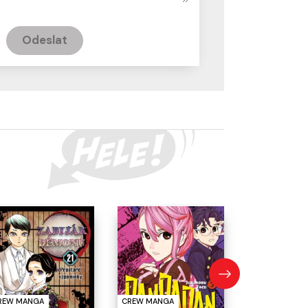
Odeslat
CREW MANGA
-10 % SLEVA
Spy x Fami
REW MANGA
CREW MANGA