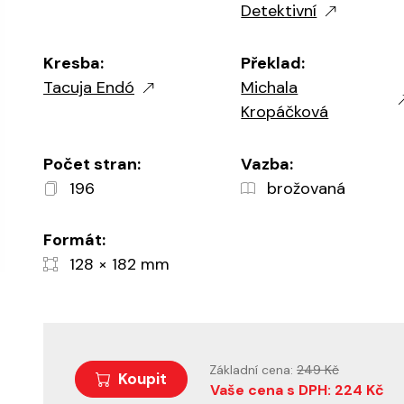
Detektivní
Kresba:
Překlad:
Tacuja Endó
Michala
Kropáčková
Počet stran:
Vazba:
196
brožovaná
Formát:
128 × 182 mm
Základní cena:
249 Kč
Koupit
Vaše cena s DPH: 224 Kč