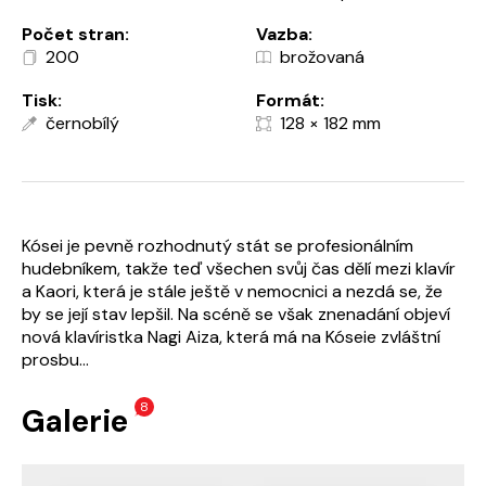
Počet stran:
Vazba:
200
brožovaná
Tisk:
Formát:
černobílý
128 × 182 mm
Kósei je pevně rozhodnutý stát se profesionálním
hudebníkem, takže teď všechen svůj čas dělí mezi klavír
a Kaori, která je stále ještě v nemocnici a nezdá se, že
by se její stav lepšil. Na scéně se však znenadání objeví
nová klavíristka Nagi Aiza, která má na Kóseie zvláštní
prosbu...
8
Galerie