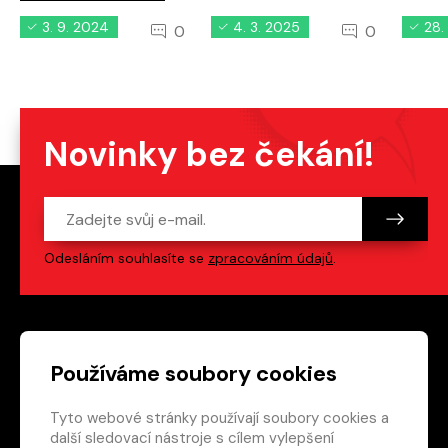
3. 9. 2024
4. 3. 2025
28.
0
0
Novinky bez čekání!
Odesláním souhlasíte se
zpracováním údajů
.
Patička webu
Odkazy na sociální s
Používáme soubory cookies
Tyto webové stránky používají soubory cookies a
Vedlejší navigace
redakce@crew.cz
další sledovací nástroje s cílem vylepšení