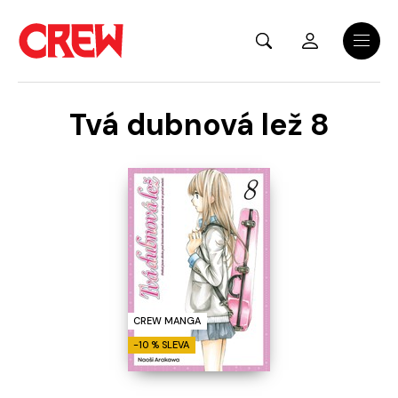
Přejít na hlavní obsah
Menu
Tvá dubnová lež 8
CREW MANGA
-10 % SLEVA