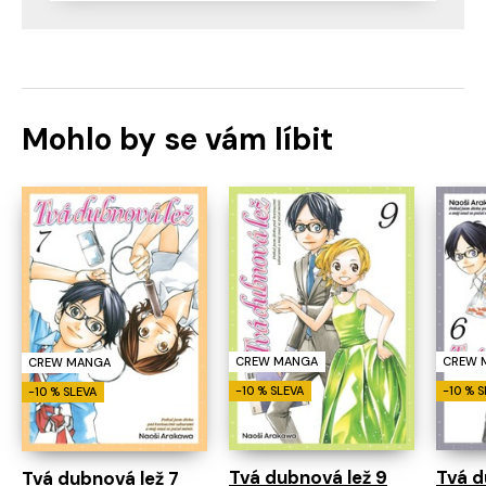
Mohlo by se vám líbit
CREW 
CREW MANGA
CREW MANGA
-10 % 
-10 % SLEVA
-10 % SLEVA
Tvá d
Tvá dubnová lež 9
Tvá dubnová lež 7