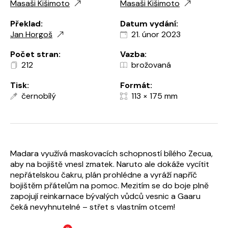
Masaši Kišimoto
Masaši Kišimoto
Překlad:
Datum vydání:
Jan Horgoš
21. únor 2023
Počet stran:
Vazba:
212
brožovaná
Tisk:
Formát:
černobílý
113 × 175 mm
Madara využívá maskovacích schopností bílého Zecua,
aby na bojiště vnesl zmatek. Naruto ale dokáže vycítit
nepřátelskou čakru, plán prohlédne a vyráží napříč
bojištěm přátelům na pomoc. Mezitím se do boje plně
zapojují reinkarnace bývalých vůdců vesnic a Gaaru
čeká nevyhnutelné – střet s vlastním otcem!