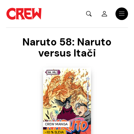
Přejít na hlavní obsah
Menu
Naruto 58: Naruto
versus Itači
CREW MANGA
-10 % SLEVA