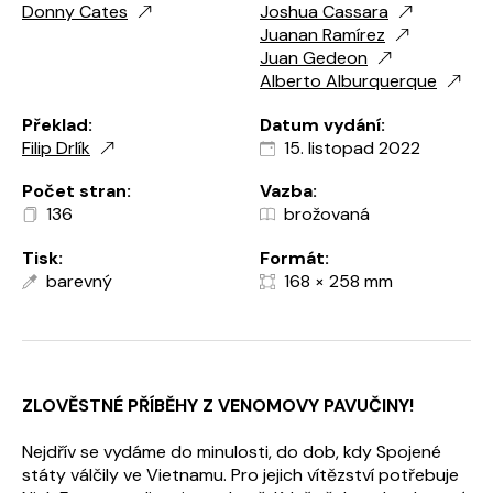
Donny Cates
Joshua Cassara
Juanan Ramírez
Juan Gedeon
Alberto Alburquerque
Překlad:
Datum vydání:
Filip Drlík
15. listopad 2022
Počet stran:
Vazba:
136
brožovaná
Tisk:
Formát:
barevný
168 × 258 mm
ZLOVĚSTNÉ PŘÍBĚHY Z VENOMOVY PAVUČINY!
Nejdřív se vydáme do minulosti, do dob, kdy Spojené
státy válčily ve Vietnamu. Pro jejich vítězství potřebuje