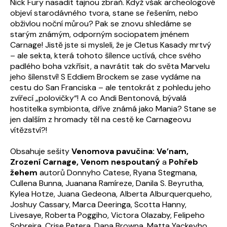
Nick Fury nasadit tajnou zbraň. Když však archeologové
objeví starodávného tvora, stane se řešením, nebo
obživlou noční můrou? Pak se znovu shledáme se
starým známým, odporným sociopatem jménem
Carnage! Jistě jste si mysleli, že je Cletus Kasady mrtvý
– ale sekta, která tohoto šílence uctívá, chce svého
padlého boha vzkřísit, a navrátit tak do světa Marvelu
jeho šílenství! S Eddiem Brockem se zase vydáme na
cestu do San Franciska – ale tentokrát z pohledu jeho
zvířecí „polovičky“! A co Andi Bentonová, bývalá
hostitelka symbionta, dříve známá jako Mania? Stane se
jen dalším z hromady těl na cestě ke Carnageovu
vítězství?!
Obsahuje sešity
Venomova pavučina: Ve’nam,
Zrození Carnage, Venom nespoutaný
a
Pohřeb
žehem
autorů Donnyho Catese, Ryana Stegmana,
Cullena Bunna, Juanana Ramíreze, Danila S. Beyrutha,
Kylea Hotze, Juana Gedeona, Alberta Alburquerqueho,
Joshuy Cassary, Marca Deeringa, Scotta Hanny,
Livesaye, Roberta Poggiho, Victora Olazaby, Felipeho
Sobreira, Crise Petera, Dana Browna, Matta Yackeyho,