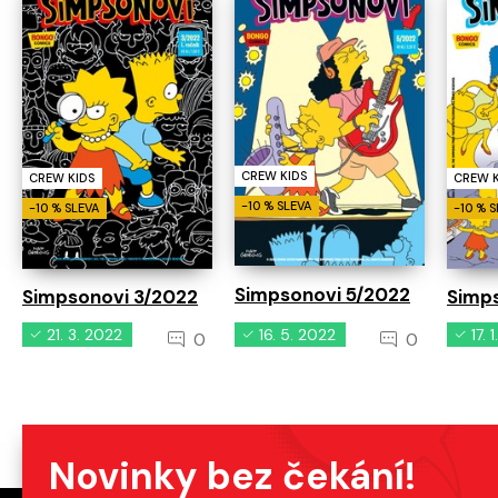
CREW KIDS
CREW KIDS
CREW K
-10 % SLEVA
-10 % SLEVA
-10 % 
Simpsonovi 5/2022
Simpsonovi 3/2022
Simps
21. 3. 2022
16. 5. 2022
17. 
0
0
Novinky bez čekání!