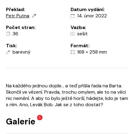
Překlad:
Datum vydání:
Petr Putna
14. únor 2022
Počet stran:
Vazba:
36
sešit
Tisk:
Formát:
barevný
168 × 258 mm
Na každého jednou dojde… a teď přišla řada na Barta.
Skončil ve vězení. Pravda, trochu omylem, ale to na věci
nic nemění. A aby to bylo ještě horší, hádejte, kdo je tam
s ním. Ano, Levák Bob. Jak se z toho dostat?
5
Galerie