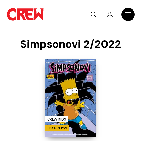
Přejít na hlavní obsah
Menu
Simpsonovi 2/2022
CREW KIDS
-10 % SLEVA