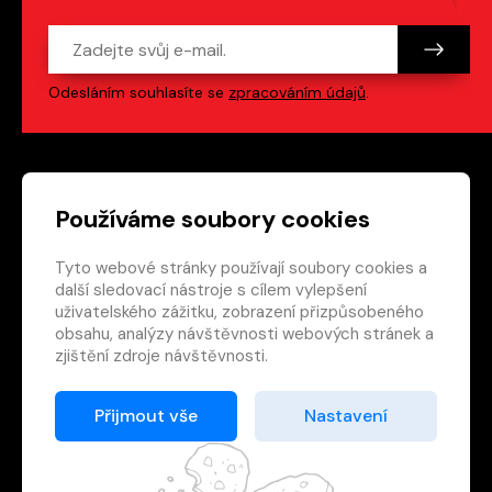
Odesláním souhlasíte se
zpracováním údajů
.
Patička webu
Odkazy na sociální s
Používáme soubory cookies
Tyto webové stránky používají soubory cookies a
Vedlejší navigace
redakce@crew.cz
další sledovací nástroje s cílem vylepšení
uživatelského zážitku, zobrazení přizpůsobeného
Ochrana soukromí
obsahu, analýzy návštěvnosti webových stránek a
Nastavení cookies
zjištění zdroje návštěvnosti.
RSS
E-shop
Přijmout vše
Nastavení
© 2026 Nakladatelství CREW s.r.o. Všechna práva
vyhrazena.