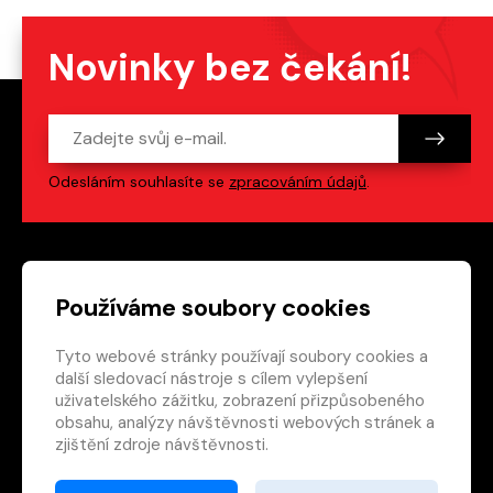
Novinky bez čekání!
Odesláním souhlasíte se
zpracováním údajů
.
Patička webu
Odkazy na sociální s
Používáme soubory cookies
Tyto webové stránky používají soubory cookies a
Vedlejší navigace
redakce@crew.cz
další sledovací nástroje s cílem vylepšení
uživatelského zážitku, zobrazení přizpůsobeného
Ochrana soukromí
obsahu, analýzy návštěvnosti webových stránek a
Nastavení cookies
zjištění zdroje návštěvnosti.
RSS
E-shop