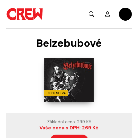
Přejít na hlavní obsah
Menu
Belzebubové
-10 % SLEVA
Základní cena:
299 Kč
Vaše cena s DPH: 269 Kč