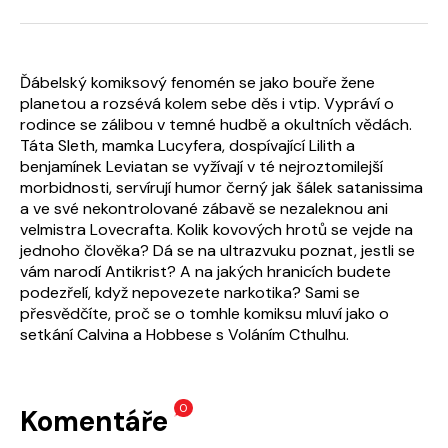
Ďábelský komiksový fenomén se jako bouře žene
planetou a rozsévá kolem sebe děs i vtip. Vypráví o
rodince se zálibou v temné hudbě a okultních vědách.
Táta Sleth, mamka Lucyfera, dospívající Lilith a
benjamínek Leviatan se vyžívají v té nejroztomilejší
morbidnosti, servírují humor černý jak šálek satanissima
a ve své nekontrolované zábavě se nezaleknou ani
velmistra Lovecrafta. Kolik kovových hrotů se vejde na
jednoho člověka? Dá se na ultrazvuku poznat, jestli se
vám narodí Antikrist? A na jakých hranicích budete
podezřelí, když nepovezete narkotika? Sami se
přesvědčíte, proč se o tomhle komiksu mluví jako o
setkání Calvina a Hobbese s Voláním Cthulhu.
0
Komentáře