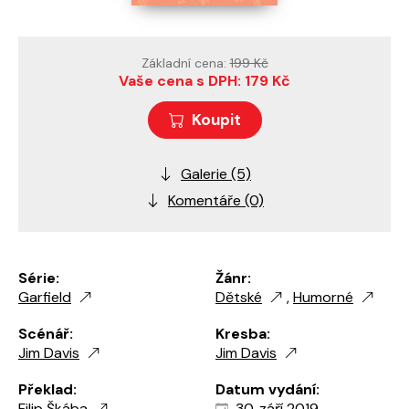
Základní cena:
199 Kč
Vaše cena s DPH: 179 Kč
Koupit
Galerie (5)
Komentáře (0)
Série:
Žánr:
Garfield
Dětské
,
Humorné
Scénář:
Kresba:
Jim Davis
Jim Davis
Překlad:
Datum vydání:
Filip Škába
30. září 2019