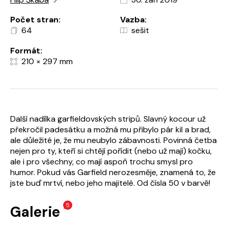
Počet stran:
Vazba:
64
sešit
Formát:
210 × 297 mm
Další nadílka garfieldovských stripů. Slavný kocour už
překročil padesátku a možná mu přibylo pár kil a brad,
ale důležité je, že mu neubylo zábavnosti. Povinná četba
nejen pro ty, kteří si chtějí pořídit (nebo už mají) kočku,
ale i pro všechny, co mají aspoň trochu smysl pro
humor. Pokud vás Garfield nerozesměje, znamená to, že
jste buď mrtví, nebo jeho majitelé. Od čísla 50 v barvě!
5
Galerie