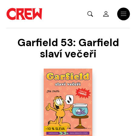
Přejít na hlavní obsah
Menu
Garfield 53: Garfield
slaví večeři
-10 % SLEVA