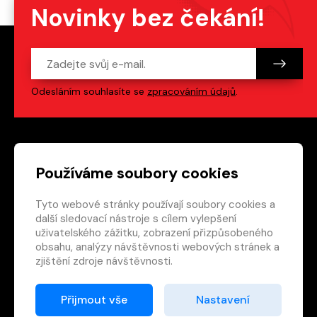
Novinky bez čekání!
Odesláním souhlasíte se
zpracováním údajů
.
Patička webu
Odkazy na sociální s
Používáme soubory cookies
Tyto webové stránky používají soubory cookies a
Vedlejší navigace
redakce@crew.cz
další sledovací nástroje s cílem vylepšení
uživatelského zážitku, zobrazení přizpůsobeného
Ochrana soukromí
obsahu, analýzy návštěvnosti webových stránek a
Nastavení cookies
zjištění zdroje návštěvnosti.
RSS
E-shop
Přijmout vše
Nastavení