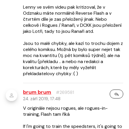
Lenny ve svém videu pak kritizoval, že v
Odznaku máte normálně Reverse Flash a v
čtvrtém díle je zas přeložený jinak. Nebo
celkově i Rogues / Ranaři, v DCKK jsou přeložení
jako Lotři, tady to jsou Ranaři atd.
Jsou to malé chybky, ale kazí to trochu dojem z
celého komiksu. Možná by bylo super nejet tak
moc na kvantitu (tj. pět komiksů týdně), ale na
kvalitu (překladu .. a nebo na redakci a
korekturách, které by měly vyžehlit
překladatelovy chybky :( )
brum brum
#269581
24. září 2019, 17:48
V originále nejsou rogues, ale rogues-in-
training, Flash tam říká
If I'm going to train the speedsters, it's going to