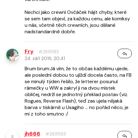
Nechci jako crewní Ovčáček hájit chyby, které
se sem tam objeví, za každou cenu, ale komiksy
u nás, včetně těch crewních, jsou dělané
nadstandardně dobře.
Fry
#269582
24. září 2019, 20:41
Brum brum:Já vím, že to občas každému ujede,
ale poslední dobou to ujíždí docela často, na FB
se minulý týden řešilo, že letterer posunul
rámečky u WW a zakryl ji na dvou místek
obličej, nedrží se jednotný překlad postav (viz.
Rogues, Reverse Flash), teď zas ujela nějaká
barva v tiskárně u Usagiho ... no pořád něco, je
mi z toho smutno :/
jh666
#269583