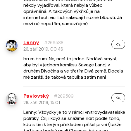
někdy vyjadřoval, která nebyla vůbec
oprávněná. A takových výkřiků je na
internetech víc. Lidi nakecají hrozné blbosti. Já
mezi ně nepatřím, samozřejmě.
Lenny
#269588
26. září 2019, 00:46
brum brum: Ne, není to jedno. Nedává smysl,
aby byl v jednom komiksu Savage Land, v
druhém Divočina a ve třetím Divá země. Docela
mě zaráží, že taková tabulka zatím není
Pavlovský
#269589
26. září 2019, 15:01
Lenny: Vždycky je to v rámci vnitrovydavatelské
politiky. Čili, i když se snažíme řídit podle toho,
kdo s tím kterým překladem přišel první (takže
teď jsme hodně psali Changer, jak se co