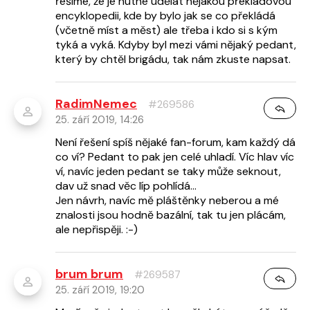
řešíme, že je nutné udělat nějakou překladovou
encyklopedii, kde by bylo jak se co překládá
(včetně míst a měst) ale třeba i kdo si s kým
tyká a vyká. Kdyby byl mezi vámi nějaký pedant,
který by chtěl brigádu, tak nám zkuste napsat.
RadimNemec
#269586
25. září 2019, 14:26
Není řešení spíš nějaké fan-forum, kam každý dá
co ví? Pedant to pak jen celé uhladí. Víc hlav víc
ví, navíc jeden pedant se taky může seknout,
dav už snad věc líp pohlídá...
Jen návrh, navíc mě pláštěnky neberou a mé
znalosti jsou hodně bazální, tak tu jen plácám,
ale nepřispěji. :-)
brum brum
#269587
25. září 2019, 19:20