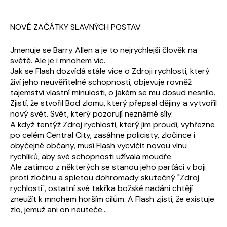
NOVÉ ZAČÁTKY SLAVNÝCH POSTAV
Jmenuje se Barry Allen a je to nejrychlejší člověk na
světě. Ale je i mnohem víc.
Jak se Flash dozvídá stále více o Zdroji rychlosti, který
živí jeho neuvěřitelné schopnosti, objevuje rovněž
tajemství vlastní minulosti, o jakém se mu dosud nesnilo.
Zjistí, že stvořil Bod zlomu, který přepsal dějiny a vytvořil
nový svět. Svět, který pozorují neznámé síly.
A když tentýž Zdroj rychlosti, který jím proudí, vyhřezne
po celém Central City, zasáhne policisty, zločince i
obyčejné občany, musí Flash vycvičit novou vlnu
rychlíků, aby své schopnosti užívala moudře.
Ale zatímco z některých se stanou jeho parťáci v boji
proti zločinu a spletou dohromady skutečný "Zdroj
rychlosti", ostatní své takřka božské nadání chtějí
zneužít k mnohem horším cílům. A Flash zjistí, že existuje
zlo, jemuž ani on neuteče...