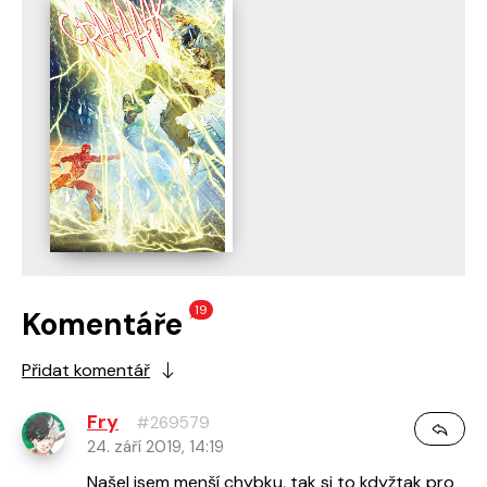
19
Komentáře
Přidat komentář
Fry
#269579
24. září 2019, 14:19
Našel jsem menší chybku, tak si to kdyžtak pro