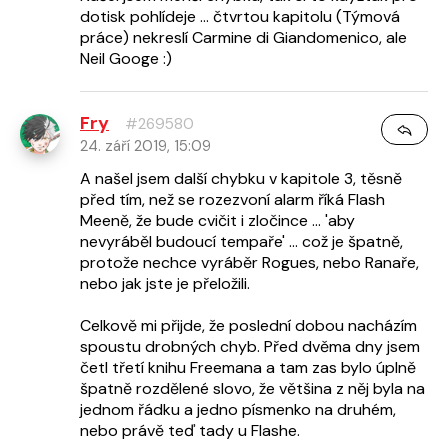
dotisk pohlídeje ... čtvrtou kapitolu (Týmová
práce) nekreslí Carmine di Giandomenico, ale
Neil Googe :)
Fry
#269580
24. září 2019, 15:09
A našel jsem další chybku v kapitole 3, těsně
před tím, než se rozezvoní alarm říká Flash
Meeně, že bude cvičit i zločince ... 'aby
nevyráběl budoucí tempaře' ... což je špatně,
protože nechce vyráběr Rogues, nebo Ranaře,
nebo jak jste je přeložili.
Celkově mi přijde, že poslední dobou nacházím
spoustu drobných chyb. Před dvěma dny jsem
četl třetí knihu Freemana a tam zas bylo úplně
špatně rozdělené slovo, že většina z něj byla na
jednom řádku a jedno písmenko na druhém,
nebo právě teď tady u Flashe.