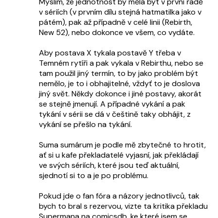
Myslím, že jednotnost by měla být v první řadě
v sériích (v prvním dílu stejná hatmatilka jako v
pátém), pak až případně v celé linii (Rebirth,
New 52), nebo dokonce ve všem, co vydáte.
Aby postava X tykala postavě Y třeba v
Temném rytíři a pak vykala v Rebirthu, nebo se
tam použil jiný termín, to by jako problém být
nemělo, je to i obhajitelné, vždyť to je doslova
jiný svět. Někdy dokonce i jiné postavy, akorát
se stejně jmenují. A případné vykání a pak
tykání v sérii se dá v češtině taky obhájit, z
vykání se přešlo na tykání.
Suma sumárum je podle mě zbytečné to hrotit,
ať si u kafe překladatelé vyjasní, jak překládají
ve svých sériích, které jsou teď aktuální,
sjednotí si to a je po problému.
Pokud jde o fan fóra a názory jednotlivců, tak
bych to bral s rezervou, vizte ta kritika překladu
Supermana na comicsdb, ke které jsem se