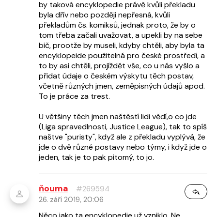
by taková encyklopedie právě kvůli překladu
byla dřív nebo později nepřesná, kvůli
překladům čs. komiksů, jednak proto, že by o
tom třeba začali uvažovat, a upekli by na sebe
bič, prootže by museli, kdyby chtěli, aby byla ta
encyklopeide použitelná pro české prostředí, a
to by asi chtěli, projíždět vše, co u nás vyšlo a
přidat údaje o českém výskytu těch postav,
včetně různých jmen, zeměpisných údajů apod.
To je práce za trest.
U většiny těch jmen naštěstí lidi vědí,o co jde
(Liga spravedlnosti, Justice League), tak to spíš
naštve "puristy", když ale z překladu vyplývá, že
jde o dvě různé postavy nebo týmy, i když jde o
jeden, tak je to pak pitomý, to jo.
ňouma
#269594
26. září 2019, 20:06
Něco jako ta encyklopedie už vzniklo. Ne