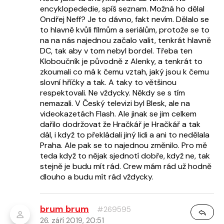
encyklopededie, spíš seznam. Možná ho dělal
Ondřej Neff? Je to dávno, fakt nevím. Dělalo se
to hlavně kvůli filmům a seriálům, protože se to
na na nás najednou začalo valit, tenkrát hlavně
DC, tak aby v tom nebyl bordel. Třeba ten
Kloboučník je původně z Alenky, a tenkrát to
zkoumali co má k čemu vztah, jaký jsou k čemu
slovní hříčky a tak. A taky to většinou
respektovali. Ne vždycky. Někdy se s tím
nemazali. V Český televizi byl Blesk, ale na
videokazetách Flash. Ale jinak se jim celkem
dařilo dodržovat že Hračkář je Hračkář a tak
dál, i když to překládali jiný lidi a ani to nedělala
Praha. Ale pak se to najednou změnilo. Pro mě
teda když to nějak sjednotí dobře, když ne, tak
stejně je budu mít rád. Crew mám rád už hodně
dlouho a budu mít rád vždycky.
brum brum
#269595
26. září 2019, 20:51