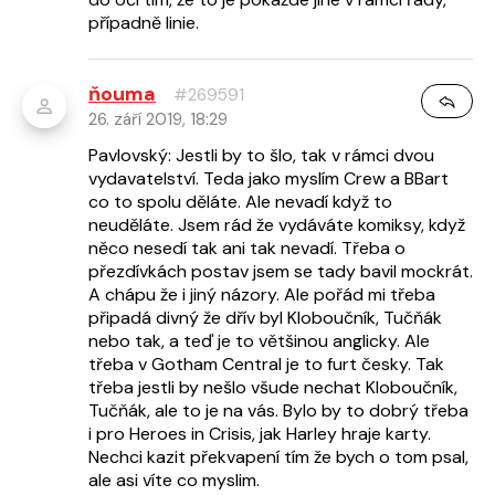
případně linie.
ňouma
#269591
26. září 2019, 18:29
Pavlovský: Jestli by to šlo, tak v rámci dvou
vydavatelství. Teda jako myslím Crew a BBart
co to spolu děláte. Ale nevadí když to
neuděláte. Jsem rád že vydáváte komiksy, když
něco nesedí tak ani tak nevadí. Třeba o
přezdívkách postav jsem se tady bavil mockrát.
A chápu že i jiný názory. Ale pořád mi třeba
připadá divný že dřív byl Kloboučník, Tučňák
nebo tak, a teď je to většinou anglicky. Ale
třeba v Gotham Central je to furt česky. Tak
třeba jestli by nešlo všude nechat Kloboučník,
Tučňák, ale to je na vás. Bylo by to dobrý třeba
i pro Heroes in Crisis, jak Harley hraje karty.
Nechci kazit překvapení tím že bych o tom psal,
ale asi víte co myslim.