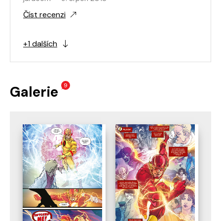
Číst recenzi
+1 dalších
9
Galerie