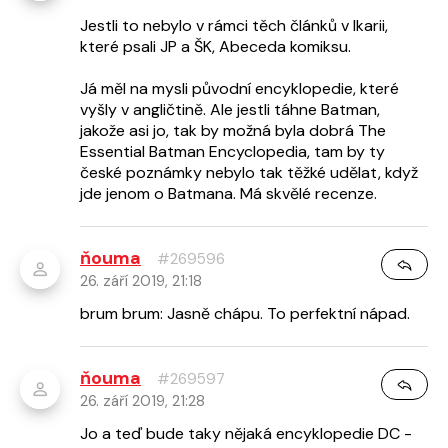
Jestli to nebylo v rámci těch článků v Ikarii,
které psali JP a ŠK, Abeceda komiksu.
Já měl na mysli původní encyklopedie, které
vyšly v angličtině. Ale jestli táhne Batman,
jakože asi jo, tak by možná byla dobrá The
Essential Batman Encyclopedia, tam by ty
české poznámky nebylo tak těžké udělat, když
jde jenom o Batmana. Má skvělé recenze.
ňouma
#269596
26. září 2019, 21:18
brum brum: Jasně chápu. To perfektní nápad.
ňouma
#269597
26. září 2019, 21:28
Jo a teď bude taky nějaká encyklopedie DC -