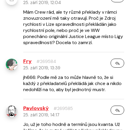
25. září 2019, 12:04
Mám Crew rád, ale ty různé překlady v rámci
znovuzrození mě taky otravují. Proč je Zdroj
rychlosti v Lize spravedlnosti překládán jako
rychlostní pole, nebo proč je ve WW
ponecháno originální Justice League místo Ligy
spravedlnosti? Docela to zamrzí.
Fry
#269584
25. září 2019, 13:39
jh666: Podle mě za to může hlavně to, že si
každý z překladatelů překládá jak chce a nikdo
nedohlíží na to, aby byl jednotný mustr.
Pavlovský
#269585
25. září 2019, 14:17
Jo, už je toho hodně a termínů jsou kvanta. Už