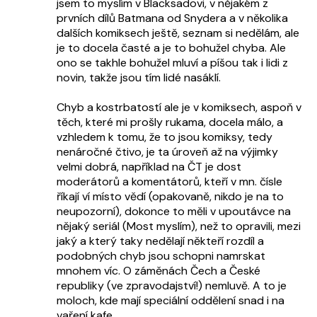
jsem to myslím v Blacksadovi, v nějakém z
prvních dílů Batmana od Snydera a v několika
dalších komiksech ještě, seznam si nedělám, ale
je to docela časté a je to bohužel chyba. Ale
ono se takhle bohužel mluví a píšou tak i lidi z
novin, takže jsou tím lidé nasáklí.
Chyb a kostrbatostí ale je v komiksech, aspoň v
těch, které mi prošly rukama, docela málo, a
vzhledem k tomu, že to jsou komiksy, tedy
nenáročné čtivo, je ta úroveň až na výjimky
velmi dobrá, například na ČT je dost
moderátorů a komentátorů, kteří v mn. čísle
říkají ví místo vědí (opakovaně, nikdo je na to
neupozorní), dokonce to měli v upoutávce na
nějaký seriál (Most myslím), než to opravili, mezi
jaký a který taky nedělají někteří rozdíl a
podobných chyb jsou schopni namrskat
mnohem víc. O záměnách Čech a České
republiky (ve zpravodajství!) nemluvě. A to je
moloch, kde mají speciální oddělení snad i na
vaření kafe.