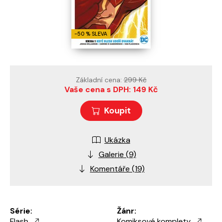
-50 % SLEVA
Základní cena:
299 Kč
Vaše cena s DPH: 149 Kč
Koupit
Ukázka
Galerie (9)
Komentáře (19)
Série:
Žánr:
Flash
Komiksové komplety
,