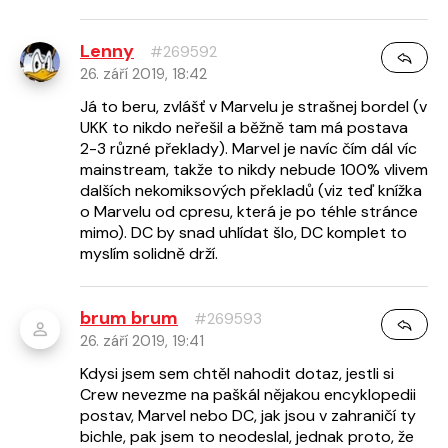
Lenny
#269592
26. září 2019, 18:42
Já to beru, zvlášť v Marvelu je strašnej bordel (v
UKK to nikdo neřešil a běžně tam má postava
2-3 různé překlady). Marvel je navíc čím dál víc
mainstream, takže to nikdy nebude 100% vlivem
dalších nekomiksových překladů (viz teď knížka
o Marvelu od cpresu, která je po téhle stránce
mimo). DC by snad uhlídat šlo, DC komplet to
myslím solidně drží.
brum brum
#269593
26. září 2019, 19:41
Kdysi jsem sem chtěl nahodit dotaz, jestli si
Crew nevezme na paškál nějakou encyklopedii
postav, Marvel nebo DC, jak jsou v zahraničí ty
bichle, pak jsem to neodeslal, jednak proto, že