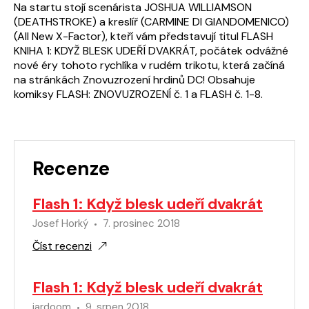
Na startu stojí scenárista JOSHUA WILLIAMSON
(DEATHSTROKE) a kreslíř (CARMINE DI GIANDOMENICO)
(All New X-Factor), kteří vám představují titul FLASH
KNIHA 1: KDYŽ BLESK UDEŘÍ DVAKRÁT, počátek odvážné
nové éry tohoto rychlíka v rudém trikotu, která začíná
na stránkách Znovuzrození hrdinů DC! Obsahuje
komiksy FLASH: ZNOVUZROZENÍ č. 1 a FLASH č. 1-8.
Recenze
Flash 1: Když blesk udeří dvakrát
Josef Horký
7. prosinec 2018
Číst recenzi
Flash 1: Když blesk udeří dvakrát
jardoom
9. srpen 2018