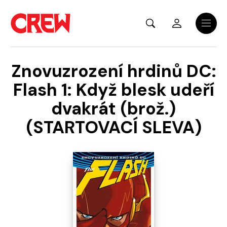
Přejít na hlavní obsah
Menu
Znovuzrození hrdinů DC:
Flash 1: Když blesk udeří
dvakrát (brož.)
(STARTOVACÍ SLEVA)