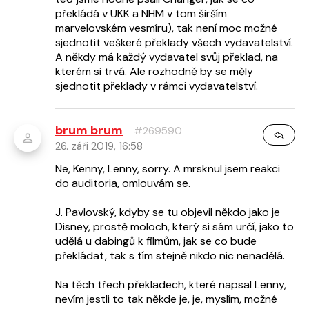
překládá v UKK a NHM v tom širším
marvelovském vesmíru), tak není moc možné
sjednotit veškeré překlady všech vydavatelství.
A někdy má každý vydavatel svůj překlad, na
kterém si trvá. Ale rozhodně by se měly
sjednotit překlady v rámci vydavatelství.
brum brum
#269590
26. září 2019, 16:58
Ne, Kenny, Lenny, sorry. A mrsknul jsem reakci
do auditoria, omlouvám se.
J. Pavlovský, kdyby se tu objevil někdo jako je
Disney, prostě moloch, který si sám určí, jako to
udělá u dabingů k filmům, jak se co bude
překládat, tak s tím stejně nikdo nic nenadělá.
Na těch třech překladech, které napsal Lenny,
nevím jestli to tak někde je, je, myslím, možné