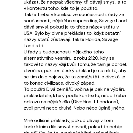
ukázat, že naopak všechny tři dávají smysl, a to
v kontextu toho, kde to je použito.
Takže třeba v komiksu ze současnosti, řady ze
současnosti, nějakého supehrdiny, Savage Land
dává smysl, pokud je to třeba název státu v
USA. Bylo by divné překládat to, když ostatní
názvy států zůstávají. Takže Florida, Savage
Land atd.
U řady z budoucnosti, nějakého toho
alternativního vesmíru, z roku 2120, kdy se
takovéto názvy vžijí kvůli tomu, že tam je bordel,
divočina, pak ten český překlad je na místě, aby
se tím dalo najevo, že ta země/stát je divoká, je
to konec civilizace, divoký západ.
To použití Divá země/Divočina je pak na výběru
překladatele, který podle kontextu, nebo třeba
odkazu na nějaké dílo (Divočina J. Londona),
zvolí první nebo druhé. Nebo něco úplně jiného.
Mně odlišné překlady, pokud dávají v tom
konkrétním díle smysl, nevadí, pokud to nebije
do očí tím, že to je pokaždé jiné v rámci řady,