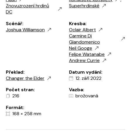
Znovuzrození hrdinů
Superhrdinské
DC
Scénář:
Kresba:
Joshua Williamson
Oclair Albert
Carmine Di
Glandomenico
Neil Googe
Felipe Watanabe
Andrew Currie
Překlad:
Datum vydání:
Changer the Elder
12. září 2022
Počet stran:
Vazba:
216
brožovaná
Formát:
168 × 258 mm