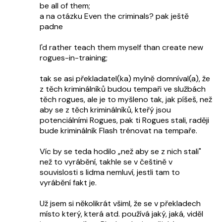
be all of them;
a na otázku Even the criminals? pak ještě
padne
I'd rather teach them myself than create new
rogues-in-training;
tak se asi překladatel(ka) mylně domníval(a), že
z těch kriminálníků budou tempaři ve službách
těch rogues, ale je to myšleno tak, jak píšeš, než
aby se z těch kriminálníků, kteřý jsou
potenciálními Rogues, pak ti Rogues stali, raději
bude kriminálník Flash trénovat na tempaře.
Víc by se teda hodilo „než aby se z nich stali"
než to vyrábění, takhle se v češtině v
souvislosti s lidma nemluví, jestli tam to
vyrábění fakt je.
Už jsem si několikrát všiml, že se v překladech
místo který, která atd. používá jaký, jaká, viděl