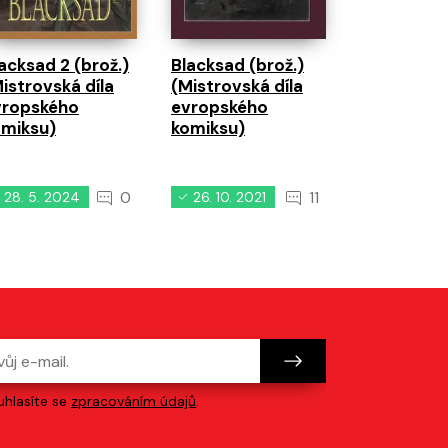
komiksu)
acksad 2 (brož.)
Blacksad (brož.)
istrovská díla
(Mistrovská díla
vropského
evropského
omiksu)
komiksu)
0
11
28. 5. 2024
26. 10. 2021
17. 3. 202
hlasíte se
zpracováním údajů
.