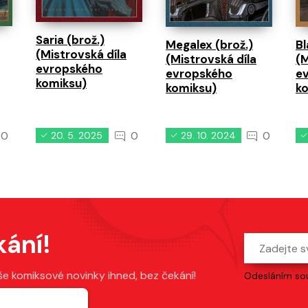
Saria (brož.)
Megalex (brož.)
Bl
(Mistrovská díla
(Mistrovská díla
(M
evropského
evropského
e
komiksu)
komiksu)
k
0
0
0
20. 5. 2025
29. 10. 2024
kání!
še komiksové novinky ihned, bez čekání!
Odesláním sou