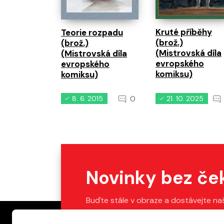
Kruté příběhy
Teorie rozpadu
(brož.)
(brož.)
(Mistrovská díla
(Mistrovská díla
evropského
evropského
komiksu)
komiksu)
0
8. 6. 2015
21. 10. 2025
Novinky bez če
Buďte stále v obraze a dostávejte na
Stačí vyplnit váš e-mail.