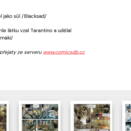
l jako sůl /Blacksad/
hle látku vzal Tarantino a udělal
umaki/
přejaty ze serveru
www.comicsdb.cz