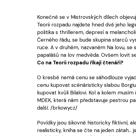
Konečně se v Mistrovských dílech objevuj
Teorii rozpadu najdete hned dvě jeho leg
politika s thrillerem, depresí a melanchol
Černého řádu, se bude skupina starců vyr
ruce. A v druhém, nazvaném Na lovu, se s
papalášů na lov medvěda. Ovšem lovit se
Co na Teorii rozpadu říkají čtenáři?
O kresbě nemá cenu se sáhodlouze vyjadřo
cenu kupovat scénáristicky slabou Borgi
kupovat kvůli Bilalovi. Kol a kolem musím 
MDEK, která nám představuje pestrou pa
další. /brkowycz/
Povídky jsou šikovně historicky fiktivní, 
realisticky, kniha se čte na jeden zátah...