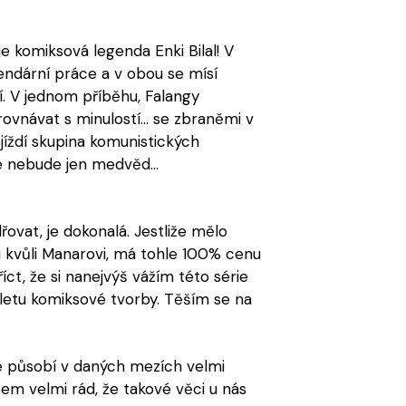
e komiksová legenda Enki Bilal! V
endární práce a v obou se mísí
ií. V jednom příběhu, Falangy
ovnávat s minulostí... se zbraněmi v
jíždí skupina komunistických
 nebude jen medvěd...
vat, je dokonalá. Jestliže mělo
u kvůli Manarovi, má tohle 100% cenu
říct, že si nanejvýš vážím této série
letu komiksové tvorby. Těším se na
ale působí v daných mezích velmi
 jsem velmi rád, že takové věci u nás