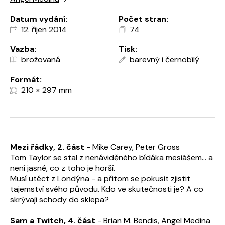
Datum vydání:
Počet stran:
12. říjen 2014
74
Vazba:
Tisk:
brožovaná
barevný i černobílý
Formát:
210 × 297 mm
Mezi řádky, 2. část
- Mike Carey, Peter Gross
Tom Taylor se stal z nenáviděného bídáka mesiášem... a
není jasné, co z toho je horší.
Musí utéct z Londýna - a přitom se pokusit zjistit
tajemství svého původu. Kdo ve skutečnosti je? A co
skrývají schody do sklepa?
Sam a Twitch, 4. část
- Brian M. Bendis, Angel Medina