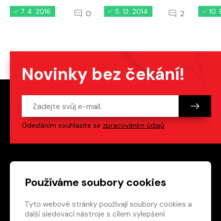
7. 4. 2016
5. 12. 2014
10.
0
2
Novinky bez čekání!
Odesláním souhlasíte se
zpracováním údajů
.
Patička webu
Odkazy na sociální s
Používáme soubory cookies
Tyto webové stránky používají soubory cookies a
Vedlejší navigace
redakce@crew.cz
další sledovací nástroje s cílem vylepšení