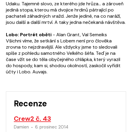
Udaku. Tajemné slovo, ze kterého jde hrůza... a zároveň
jediná stopa, kterou má dvojice hrdinů pátrající po
pachateli záhadných vražd. Jenže jediné, na co naráží,
jsou další a další mrtví. A taky jedna nečekaná návštěva.
Lobo: Portrét oběti
- Alan Grant, Val Semeiks
Všichni víme, že setkání s Lobem není pro člověka
zrovna to nejzdravější. Ale vždycky jsme to sledovali
spíše z pohledu samotného Velkého šéfa. Teď je na
čase vžít se do těla obyčejného chlápka, který vyrazil
do hospody, kam si, shodou okolností, zaskočil vyřídit
účty i Lobo. Auvajs.
Recenze
Crew2 č. 43
Damien
6. prosinec 2014