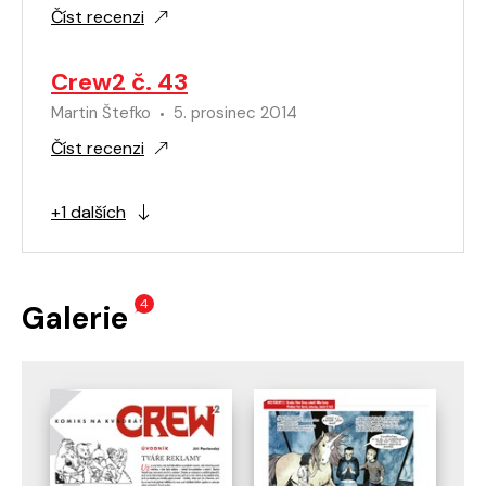
Číst recenzi
Crew2 č. 43
Martin Štefko
5. prosinec 2014
Číst recenzi
+1 dalších
4
Galerie