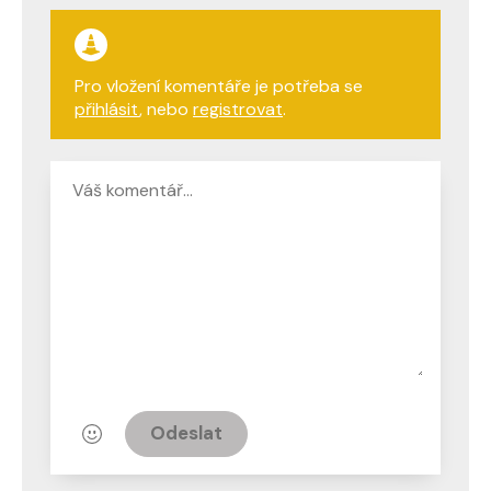
Pro vložení komentáře je potřeba se
přihlásit
, nebo
registrovat
.
Odeslat