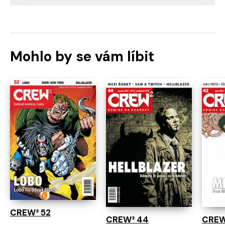
Mohlo by se vám líbit
CREW² 52
CREW² 44
CREW