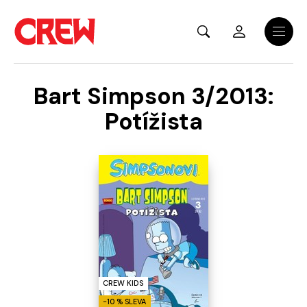
Přejít na hlavní obsah
Menu
Bart Simpson 3/2013:
Potížista
CREW KIDS
-10 % SLEVA