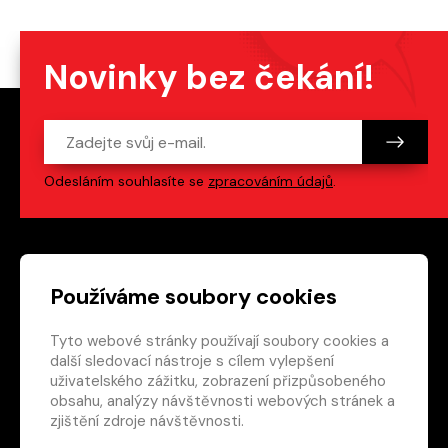
Novinky bez čekání!
Odesláním souhlasíte se
zpracováním údajů
.
Patička webu
Odkazy na sociální s
Používáme soubory cookies
Tyto webové stránky používají soubory cookies a
Vedlejší navigace
redakce@crew.cz
další sledovací nástroje s cílem vylepšení
uživatelského zážitku, zobrazení přizpůsobeného
Ochrana soukromí
obsahu, analýzy návštěvnosti webových stránek a
Nastavení cookies
zjištění zdroje návštěvnosti.
RSS