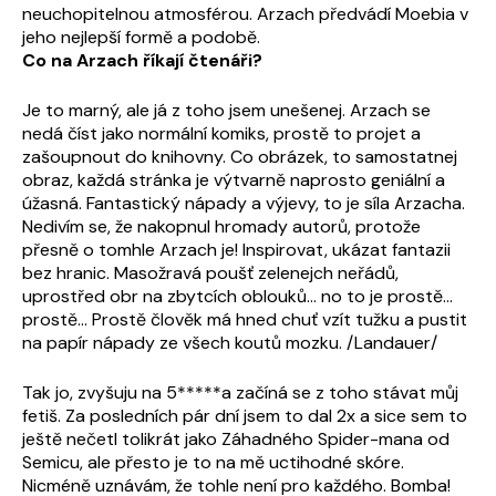
neuchopitelnou atmosférou. Arzach předvádí Moebia v
jeho nejlepší formě a podobě.
Co na Arzach říkají čtenáři?
Je to marný, ale já z toho jsem unešenej. Arzach se
nedá číst jako normální komiks, prostě to projet a
zašoupnout do knihovny. Co obrázek, to samostatnej
obraz, každá stránka je výtvarně naprosto geniální a
úžasná. Fantastický nápady a výjevy, to je síla Arzacha.
Nedivím se, že nakopnul hromady autorů, protože
přesně o tomhle Arzach je! Inspirovat, ukázat fantazii
bez hranic. Masožravá poušť zelenejch neřádů,
uprostřed obr na zbytcích oblouků... no to je prostě...
prostě... Prostě člověk má hned chuť vzít tužku a pustit
na papír nápady ze všech koutů mozku. /Landauer/
Tak jo, zvyšuju na 5*****a začíná se z toho stávat můj
fetiš. Za posledních pár dní jsem to dal 2x a sice sem to
ještě nečetl tolikrát jako Záhadného Spider-mana od
Semicu, ale přesto je to na mě uctihodné skóre.
Nicméně uznávám, že tohle není pro každého. Bomba!