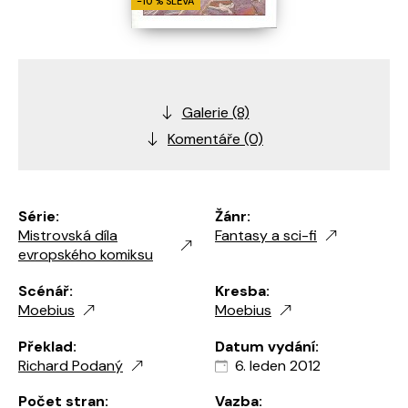
-10 % SLEVA
Galerie (8)
Komentáře (0)
Série:
Žánr:
Mistrovská díla
Fantasy a sci-fi
evropského komiksu
Scénář:
Kresba:
Moebius
Moebius
Překlad:
Datum vydání:
Richard Podaný
6. leden 2012
Počet stran:
Vazba: