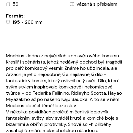
56
vázaná s přebalem
Formát:
195 × 266 mm
Moebius. Jedna z největších ikon světového komiksu.
Kreslíř i scénárista, jehož nedávný odchod byl tragédií
pro celý komiksový vesmír. Známe ho už z Incala, ale
Arzach je jeho nejosobnější a nejslavnější dílo -
fantastický komiks, který ovlivnil celý svět. Dílo, které
svým stylem inspirovalo komiksové i nekomiksové
tvůrce – od Federika Felliniho, Ridleyho Scotta, Hayao
Miyazakiho až po našeho Káju Saudka. A to se v něm
Moebius obešel téměř beze slov.
V několika povídkách prolétá mlčenlivý bojovník
fantaskními světy, aby sváděl kruté a komické boje s
bizarními a obřími protivníky. Snové sci-fi příběhy
zasahují čtenáře melancholickou náladou a