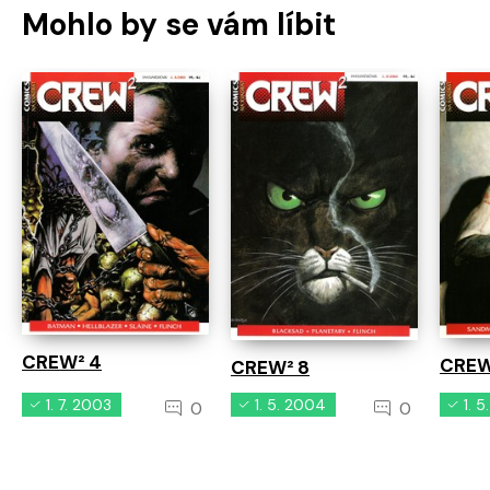
Mohlo by se vám líbit
CREW² 4
CREW
CREW² 8
1. 7. 2003
1. 5. 2004
1. 
0
0