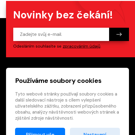
Novinky bez čekání!
Odesláním souhlasíte se
zpracováním údajů
.
Patička webu
Odkazy na sociální s
Používáme soubory cookies
Tyto webové stránky používají soubory cookies a
Vedlejší navigace
redakce@crew.cz
další sledovací nástroje s cílem vylepšení
uživatelského zážitku, zobrazení přizpůsobeného
Ochrana soukromí
obsahu, analýzy návštěvnosti webových stránek a
Nastavení cookies
zjištění zdroje návštěvnosti.
RSS
E-shop
Přijmout vše
Nastavení