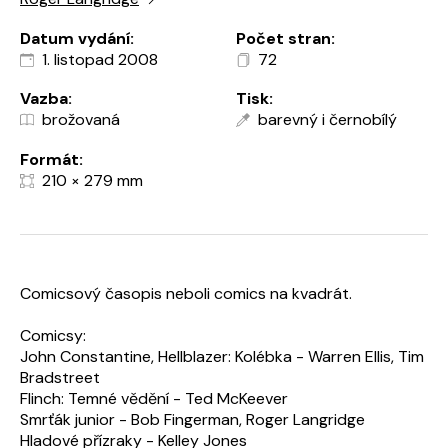
Datum vydání:
Počet stran:
1. listopad 2008
72
Vazba:
Tisk:
brožovaná
barevný i černobílý
Formát:
210 × 279 mm
Comicsový časopis neboli comics na kvadrát.
Comicsy:
John Constantine, Hellblazer: Kolébka - Warren Ellis, Tim
Bradstreet
Flinch: Temné vědění - Ted McKeever
Smrťák junior - Bob Fingerman, Roger Langridge
Hladové přízraky - Kelley Jones