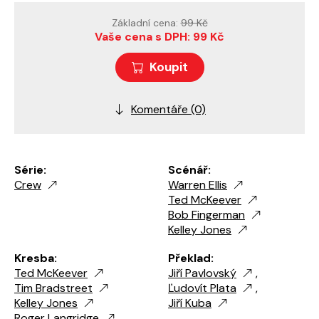
Základní cena:
99 Kč
Vaše cena s DPH: 99 Kč
Koupit
Komentáře (0)
Série:
Scénář:
Crew
Warren Ellis
Ted McKeever
Bob Fingerman
Kelley Jones
Kresba:
Překlad:
Ted McKeever
Jiří Pavlovský
,
Tim Bradstreet
Ľudovít Plata
,
Kelley Jones
Jiří Kuba
Roger Langridge