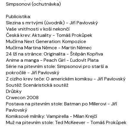
Simpsonovi (ochutnávka)
Publicistika:
Slezina s mrtvými (úvodník) - Jiří Pavlovský
Vaše vnitřnosti v koši nekončí
Česká krev: Aktuality - Tomáš Prokůpek
Mučírna Next Generation: Kompozice
Mučírna Martina Němce - Martin Němec
24 lží na stránce: Originalita - Štěpán Kopřiva
Anime a manga - Peach Girl - Ľudovít Plata
Série na pitevním stole: Simpsonovi pro starší a
pokročilé - Jiří Pavlovský
Z cizího krev teče: O americkém komiksu - Jiří Pavlovský
Soutěž: Scenáristická soutěž
Drůbky
Crwecon 2008
Postava na pitevním stole: Batman po Millerovi - Jiří
Pavlovský
Komiksové milníky: Vampirella - Milan Krejčí
Muž na pitevním stole: Ted McKeever - Tomáš Prokůpek