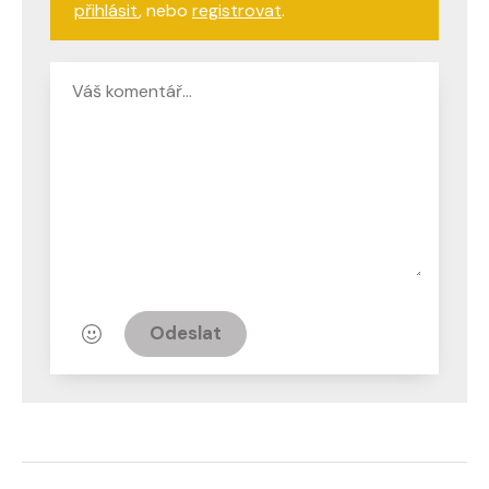
přihlásit
, nebo
registrovat
.
Odeslat