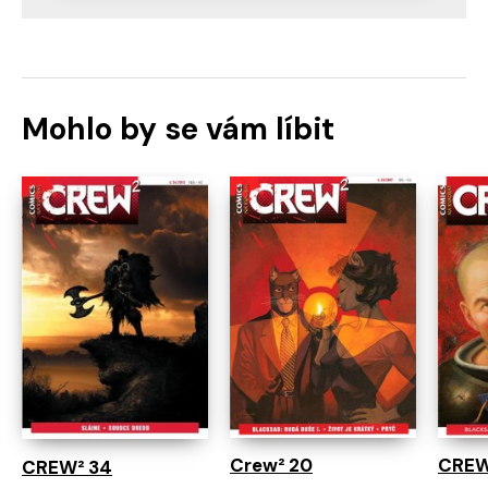
Mohlo by se vám líbit
Crew² 20
CREW
CREW² 34