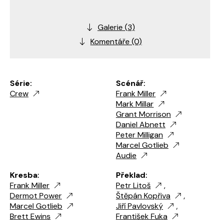
Galerie (3)
Komentáře (0)
Série:
Scénář:
Crew
Frank Miller
Mark Millar
Grant Morrison
Daniel Abnett
Peter Milligan
Marcel Gotlieb
Audie
Kresba:
Překlad:
Frank Miller
Petr Litoš
,
Dermot Power
Štěpán Kopřiva
,
Marcel Gotlieb
Jiří Pavlovský
,
Brett Ewins
František Fuka