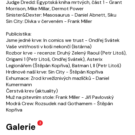
Judge Dredd: Egyptská kniha mrtvých, část 1 - Grant
Morrison, Mike Millar, Dermot Power
Sinister&Dexter: Masosaurus - Daniel Abnett, Siku
Sin City: Dívka v červeném - Frank Miller
Publicistika:
Jsme jedné krve: In comics we trust - Ondřej Svátek
Vaše vnitřnosti v koši nekončí (listárna)
Rozbor krve - recenze: Druhý Zelený Raoul (Petr Litoš),
Origami 1 (Petr Litoš, Ondřej Svátek), Asterix
Legionářem (Štěpán Kopřiva), Batman I, II (Petr Litoš)
Hrdinové naší krve: Sin City - Štěpán Kopřiva
Exhumace: Zrod krvežíznivých mazlíčků - Daniel
Kumermann
Čerstvá krev (aktuality)
Muž na pitevním stole: Frank Miller - Jiří Pavlovský
Modrá Crew: Rozsudek nad Gothamem - Štěpán
Kopřiva
3
Galerie