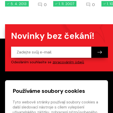
5. 4. 2013
1. 11. 2007
1. 
0
0
Novinky bez čekání!
Odesláním souhlasíte se
zpracováním údajů
.
Patička webu
Odkazy na sociální s
Používáme soubory cookies
Tyto webové stránky používají soubory cookies a
Vedlejší navigace
redakce@crew.cz
další sledovací nástroje s cílem vylepšení
uživatelského zážitku, zobrazení přizpůsobeného
Ochrana soukromí