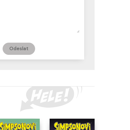
Odeslat
CREW KIDS
-10 % SLEVA