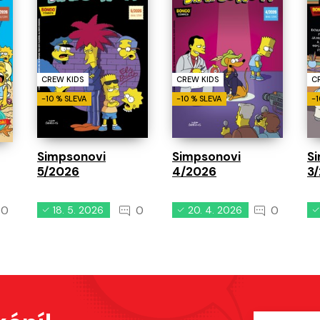
CREW KIDS
CREW KIDS
C
-10 % SLEVA
-10 % SLEVA
-1
Simpsonovi
Simpsonovi
S
5/2026
4/2026
3
0
0
0
18. 5. 2026
20. 4. 2026