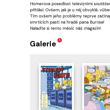
Homerova posedlost televizními soutěžemi
přihlásí. Ovšem, jak je u něj obvyklé, vůbe
Tím ovšem jeho problémy teprve začínaj
smrtících pastí na hradě pana Burnse!
Nalaďte si tento měsíc náš magazín!
5
Galerie