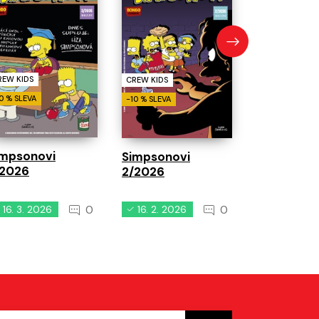
Simpsonov
1/2026
REW KIDS
CREW KIDS
0 % SLEVA
-10 % SLEVA
impsonovi
Simpsonovi
/2026
2/2026
0
0
16. 3. 2026
16. 2. 2026
19. 1. 2026