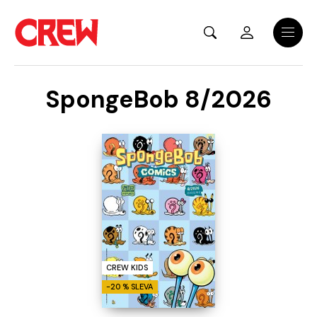
Přejít na hlavní obsah
Menu
SpongeBob 8/2026
CREW KIDS
-20 % SLEVA