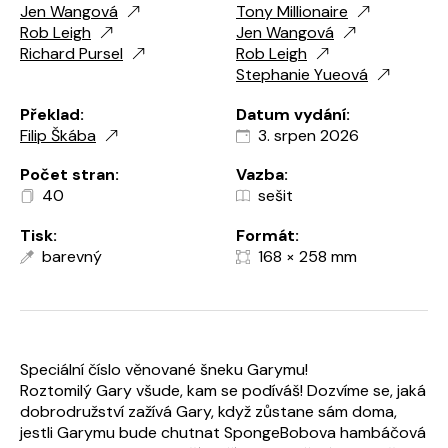
Jen Wangová
Tony Millionaire
Rob Leigh
Jen Wangová
Richard Pursel
Rob Leigh
Stephanie Yueová
Překlad:
Datum vydání:
Filip Škába
3. srpen 2026
Počet stran:
Vazba:
40
sešit
Tisk:
Formát:
barevný
168 × 258 mm
Speciální číslo věnované šneku Garymu!
Roztomilý Gary všude, kam se podíváš! Dozvíme se, jaká
dobrodružství zažívá Gary, když zůstane sám doma,
jestli Garymu bude chutnat SpongeBobova hambáčová