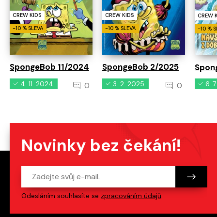
CREW KIDS
CREW KIDS
CREW K
-10 % SLEVA
-10 % SLEVA
-10 % 
SpongeBob 11/2024
SpongeBob 2/2025
Spon
4. 11. 2024
3. 2. 2025
6. 
0
0
Novinky bez čekání!
Odesláním souhlasíte se
zpracováním údajů
.