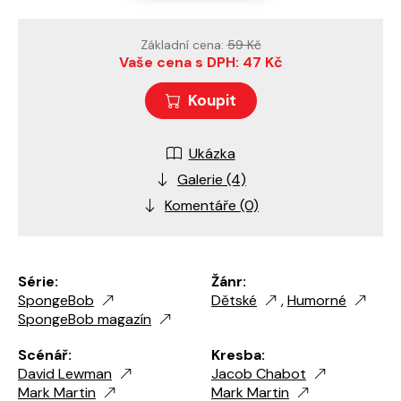
Základní cena:
59 Kč
Vaše cena s DPH: 47 Kč
Koupit
Ukázka
Galerie (4)
Komentáře (0)
Série:
Žánr:
SpongeBob
Dětské
,
Humorné
SpongeBob magazín
Scénář:
Kresba:
David Lewman
Jacob Chabot
Mark Martin
Mark Martin