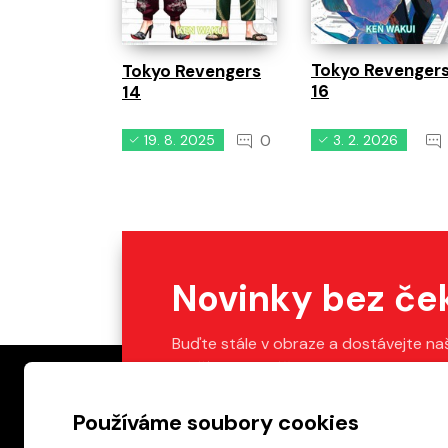
Tokyo Revenger
Tokyo Revengers
16
14
0
19. 8. 2025
3. 2. 2026
Novinky bez če
Buďte stále v obraze a dostávejte na
Stačí vyplnit váš e-mail.
Používáme soubory cookies