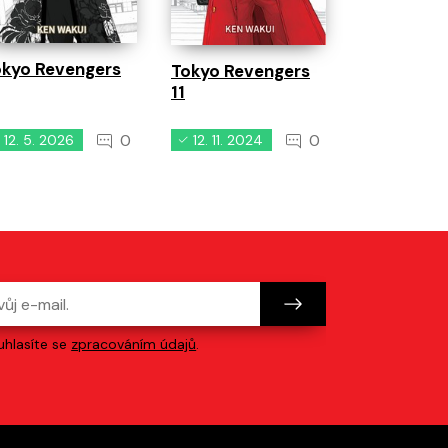
tesáku
okyo Revengers
Tokyo Revengers
11
0
0
12. 5. 2026
12. 11. 2024
11. 11. 2025
hlasíte se
zpracováním údajů
.