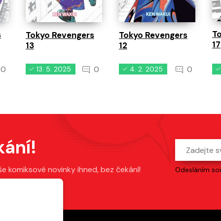
T
s
Tokyo Revengers
Tokyo Revengers
17
13
12
0
0
0
13. 5. 2025
4. 2. 2025
kání!
še komiksové novinky ihned, bez čekání!
Odesláním sou