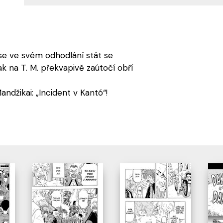
 se ve svém odhodlání stát se
k na T. M. překvapivě zaútočí obří
andžikai: „Incident v Kantó“!