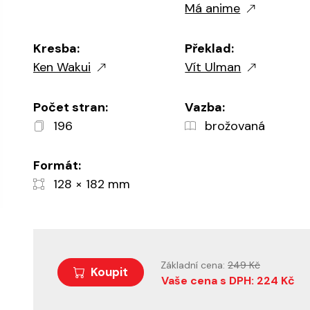
Má anime
Kresba:
Překlad:
Ken Wakui
Vít Ulman
Počet stran:
Vazba:
196
brožovaná
Formát:
128 × 182 mm
Základní cena:
249 Kč
Koupit
Vaše cena s DPH: 224 Kč