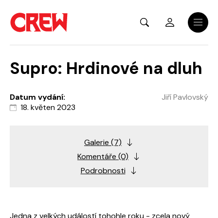
Přejít na hlavní obsah
Menu
Supro: Hrdinové na dluh
Datum vydání:
Jiří Pavlovský
18. květen 2023
Galerie (7)
Komentáře (0)
Podrobnosti
Jedna z velkých událostí tohohle roku - zcela nový