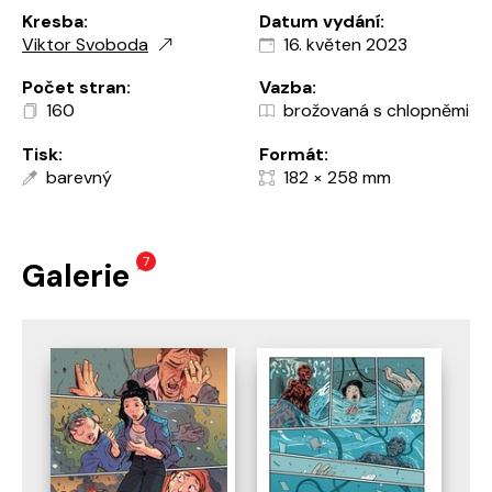
Kresba:
Datum vydání:
Viktor Svoboda
16. květen 2023
Počet stran:
Vazba:
160
brožovaná s chlopněmi
Tisk:
Formát:
barevný
182 × 258 mm
7
Galerie