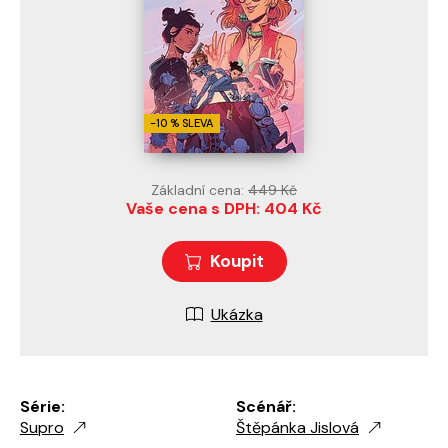
-10 % SLEVA
Základní cena:
449 Kč
Vaše cena s DPH: 404 Kč
Koupit
Ukázka
Série:
Scénář:
Supro
Štěpánka Jislová