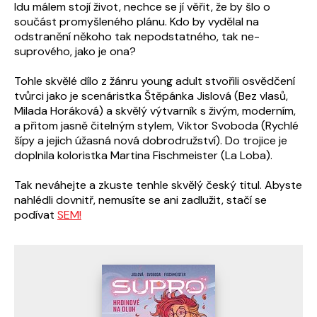
Idu málem stojí život, nechce se jí věřit, že by šlo o
součást promyšleného plánu. Kdo by vydělal na
odstranění někoho tak nepodstatného, tak ne-
suprového, jako je ona?
Tohle skvělé dílo z žánru young adult stvořili osvědčení
tvůrci jako je scenáristka Štěpánka Jislová (Bez vlasů,
Milada Horáková) a skvělý výtvarník s živým, moderním,
a přitom jasně čitelným stylem, Viktor Svoboda (Rychlé
šípy a jejich úžasná nová dobrodružství). Do trojice je
doplnila koloristka Martina Fischmeister (La Loba).
Tak neváhejte a zkuste tenhle skvělý český titul. Abyste
nahlédli dovnitř, nemusíte se ani zadlužit, stačí se
podívat
SEM!