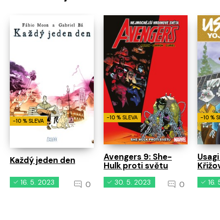
-10 % SLEVA
-10 % 
-10 % SLEVA
Avengers 9: She-
Usagi
Každý jeden den
Hulk proti světu
Křižo
16. 5. 2023
30. 5. 2023
16.
0
0