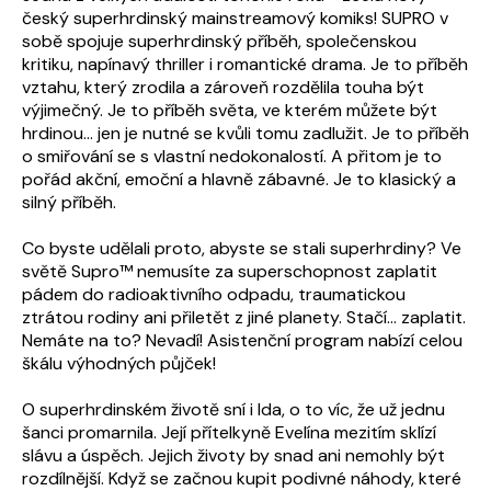
český superhrdinský mainstreamový komiks! SUPRO v
sobě spojuje superhrdinský příběh, společenskou
kritiku, napínavý thriller i romantické drama. Je to příběh
vztahu, který zrodila a zároveň rozdělila touha být
výjimečný. Je to příběh světa, ve kterém můžete být
hrdinou… jen je nutné se kvůli tomu zadlužit. Je to příběh
o smiřování se s vlastní nedokonalostí. A přitom je to
pořád akční, emoční a hlavně zábavné. Je to klasický a
silný příběh.
Co byste udělali proto, abyste se stali superhrdiny? Ve
světě Supro™ nemusíte za superschopnost zaplatit
pádem do radioaktivního odpadu, traumatickou
ztrátou rodiny ani přiletět z jiné planety. Stačí… zaplatit.
Nemáte na to? Nevadí! Asistenční program nabízí celou
škálu výhodných půjček!
O superhrdinském životě sní i Ida, o to víc, že už jednu
šanci promarnila. Její přítelkyně Evelína mezitím sklízí
slávu a úspěch. Jejich životy by snad ani nemohly být
rozdílnější. Když se začnou kupit podivné náhody, které