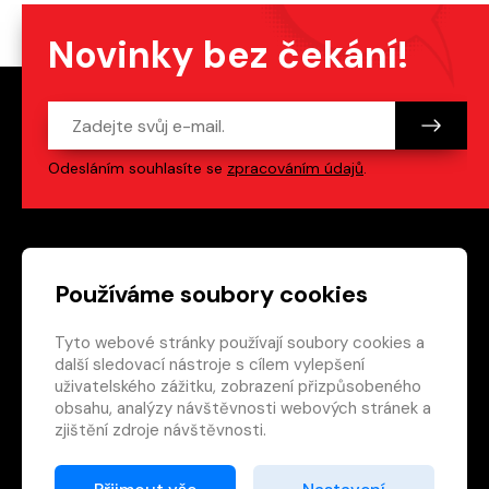
Novinky bez čekání!
Odesláním souhlasíte se
zpracováním údajů
.
Patička webu
Odkazy na sociální s
Používáme soubory cookies
Tyto webové stránky používají soubory cookies a
Vedlejší navigace
redakce@crew.cz
další sledovací nástroje s cílem vylepšení
uživatelského zážitku, zobrazení přizpůsobeného
Ochrana soukromí
obsahu, analýzy návštěvnosti webových stránek a
Nastavení cookies
zjištění zdroje návštěvnosti.
RSS
E-shop