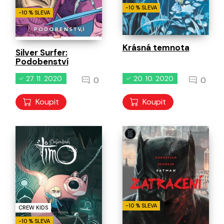
-10 % SLEVA
-10 % SLEVA
Krásná temnota
Silver Surfer:
Podobenství
27. 11. 2020
20. 10. 2020
0
0
Koupit
Koupit
-10 % SLEVA
CREW KIDS
-10 % SLEVA