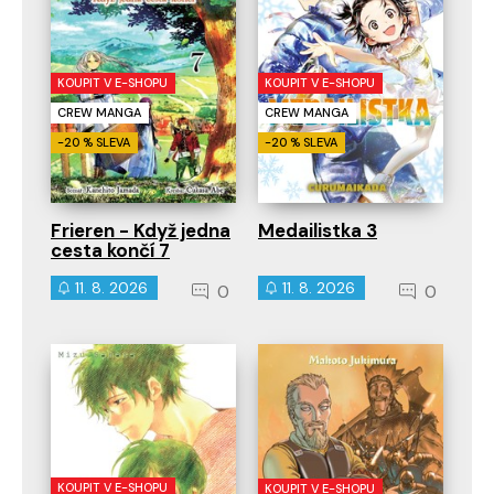
KOUPIT V E-SHOPU
KOUPIT V E-SHOPU
CREW MANGA
CREW MANGA
-20 % SLEVA
-20 % SLEVA
Frieren - Když jedna
Medailistka 3
cesta končí 7
11. 8. 2026
11. 8. 2026
0
0
KOUPIT V E-SHOPU
KOUPIT V E-SHOPU