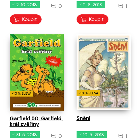
2. 10. 2018
11. 6. 2018
0
1
Koupit
Koupit
-10 % SLEVA
-10 % SLEVA
Snění
Garfield 50: Garfield,
král zvěřiny
31. 5. 2018
10. 5. 2018
0
1