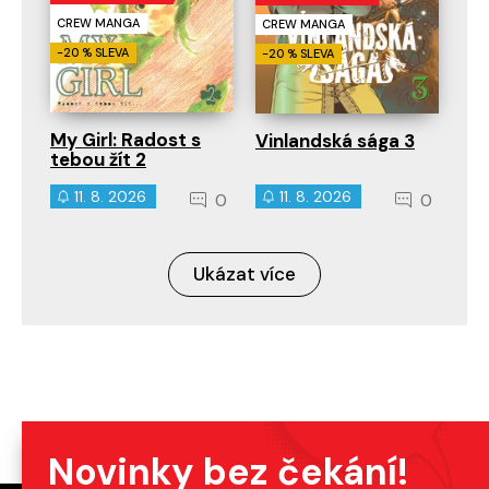
CREW MANGA
CREW MANGA
-20 % SLEVA
-20 % SLEVA
My Girl: Radost s
Vinlandská sága 3
tebou žít 2
11. 8. 2026
11. 8. 2026
0
0
Ukázat více
Novinky bez čekání!