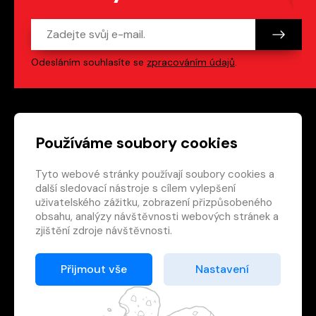
Odesláním souhlasíte se
zpracováním údajů
.
Patička webu
Odkazy na sociální s
Používáme soubory cookies
Tyto webové stránky používají soubory cookies a
Vedlejší navigace
redakce@crew.cz
další sledovací nástroje s cílem vylepšení
uživatelského zážitku, zobrazení přizpůsobeného
Ochrana soukromí
obsahu, analýzy návštěvnosti webových stránek a
Nastavení cookies
zjištění zdroje návštěvnosti.
RSS
E-shop
Přijmout vše
Nastavení
© 2026 Nakladatelství CREW s.r.o. Všechna práva
vyhrazena.