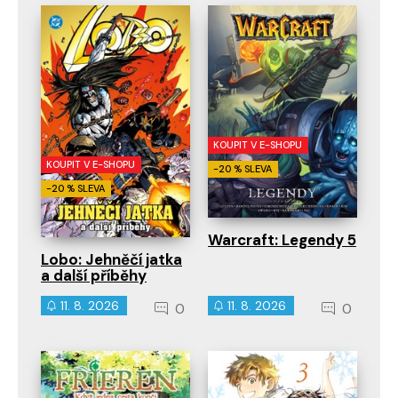
KOUPIT V E-SHOPU
KOUPIT V E-SHOPU
-20 % SLEVA
-20 % SLEVA
Warcraft: Legendy 5
Lobo: Jehněčí jatka
a další příběhy
11. 8. 2026
11. 8. 2026
0
0