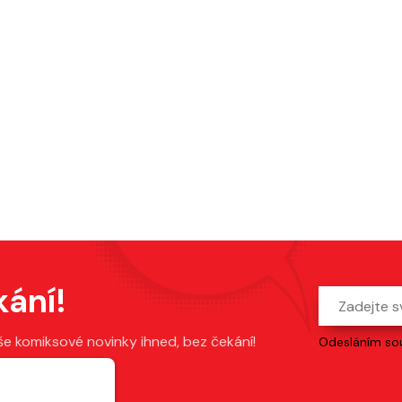
kání!
še komiksové novinky ihned, bez čekání!
Odesláním sou