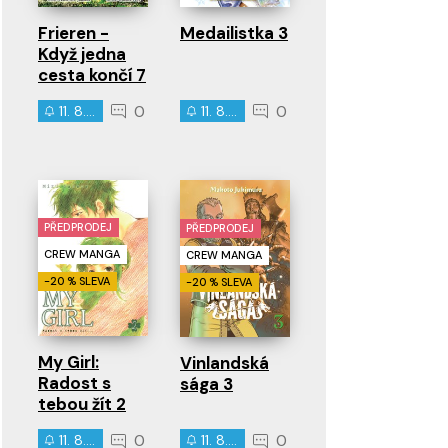
Frieren -
Medailistka 3
Když jedna
cesta končí 7
0
0
11. 8. 2026
11. 8. 2026
PŘEDPRODEJ
PŘEDPRODEJ
CREW MANGA
CREW MANGA
-20 % SLEVA
-20 % SLEVA
My Girl:
Vinlandská
Radost s
sága 3
tebou žít 2
0
0
11. 8. 2026
11. 8. 2026