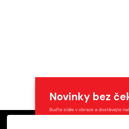
Novinky bez če
Buďte stále v obraze a dostávejte na
Stačí vyplnit váš e-mail.