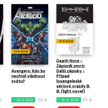
CREW MANGA
-10 % SLEVA
-10 % SLEVA
Death Note -
Zápisník smrti:
,
Avengers: Kdo by
Další zápisky -
nechtěl vládnout
Případ
světu?
losangeleské
sériové vraždy B.
B. (light novel)
0
0
0
22. 6. 2021
15. 9. 2020