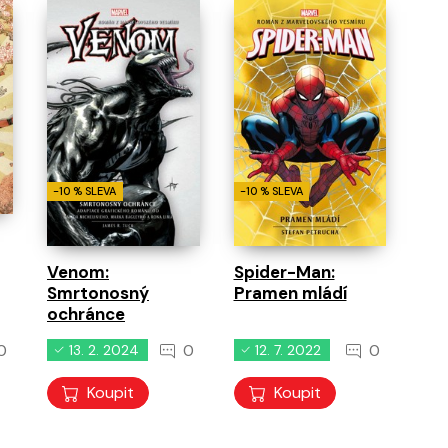
běhy
0
0
0
11. 8. 2026
11. 8. 2026
11. 8. 2026
-10 % SLEVA
-10 % SLEVA
Spider-Man:
Venom:
Pramen mládí
Smrtonosný
ochránce
0
0
0
13. 2. 2024
12. 7. 2022
Koupit
Koupit