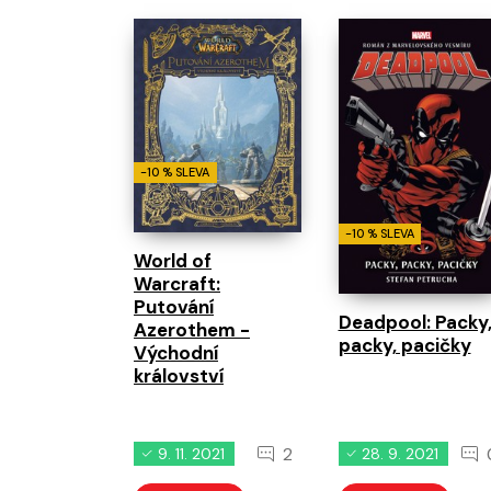
-10 % SLEVA
-10 % SLEVA
World of
Warcraft:
Putování
Deadpool: Packy
Azerothem -
packy, pacičky
Východní
království
2
9. 11. 2021
28. 9. 2021