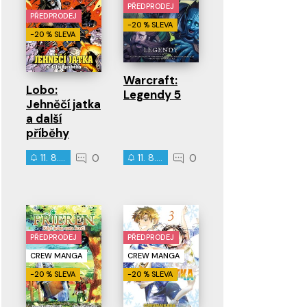
PŘEDPRODEJ
PŘEDPRODEJ
-20 % SLEVA
-20 % SLEVA
Warcraft:
Lobo:
Legendy 5
Jehněčí jatka
a další
příběhy
0
0
11. 8. 2026
11. 8. 2026
PŘEDPRODEJ
PŘEDPRODEJ
CREW MANGA
CREW MANGA
-20 % SLEVA
-20 % SLEVA