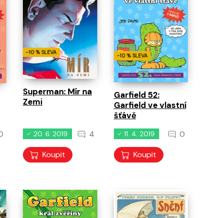
-10 % SLEVA
-10 % SLEVA
Superman: Mír na
Garfield 52:
Zemi
Garfield ve vlastní
šťávě
0
4
0
20. 6. 2019
11. 4. 2019
Koupit
Koupit