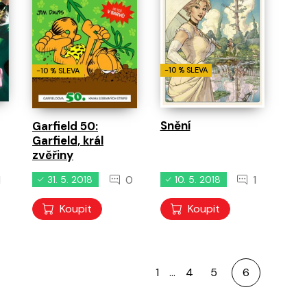
-10 % SLEVA
-10 % SLEVA
Snění
Garfield 50:
Garfield, král
zvěřiny
1
0
1
31. 5. 2018
10. 5. 2018
Koupit
Koupit
1
…
4
5
6