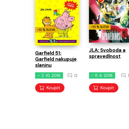
-10 % SLEVA
-10 % SLEVA
JLA: Svoboda a
Garfield 51:
spravedlnost
Garfield nakupuje
slaninu
0
2. 10. 2018
11. 6. 2018
Koupit
Koupit