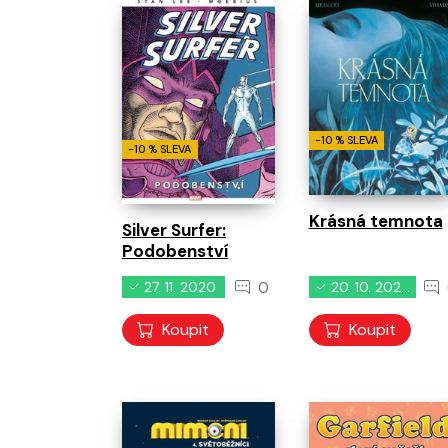
pří
Není komiks
Není komiks
Všechny novinky
Ukázat více
-10 % SLEVA
-10 % SLEVA
Krásná temnota
Silver Surfer:
Podobenství
0
27. 11. 2020
20. 10. 2020
Koupit
Koupit