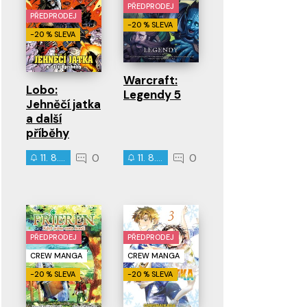
PŘEDPRODEJ
PŘEDPRODEJ
-20 % SLEVA
-20 % SLEVA
Warcraft:
Lobo:
Legendy 5
Jehněčí jatka
a další
příběhy
0
0
11. 8. 2026
11. 8. 2026
PŘEDPRODEJ
PŘEDPRODEJ
CREW MANGA
CREW MANGA
-20 % SLEVA
-20 % SLEVA