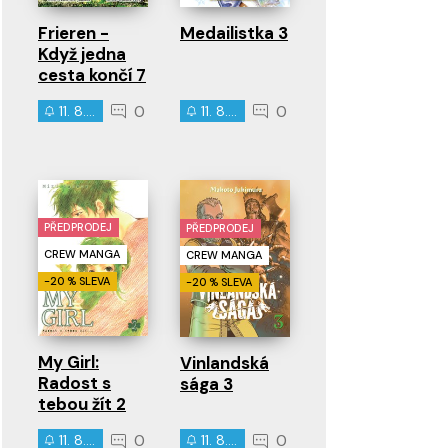
Frieren -
Medailistka 3
Když jedna
cesta končí 7
0
0
11. 8. 2026
11. 8. 2026
PŘEDPRODEJ
PŘEDPRODEJ
CREW MANGA
CREW MANGA
-20 % SLEVA
-20 % SLEVA
My Girl:
Vinlandská
Radost s
sága 3
tebou žít 2
0
0
11. 8. 2026
11. 8. 2026