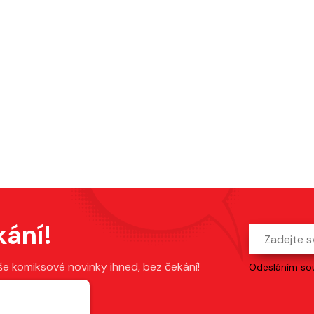
kání!
še komiksové novinky ihned, bez čekání!
Odesláním sou