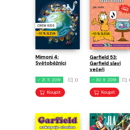
CREW KIDS
-10 % SLEVA
-10 % SLEVA
Mimoni 4:
Garfield 53:
Světoběžníci
Garfield slaví
večeři
0
21. 11. 2019
30. 9. 2019
Koupit
Koupit