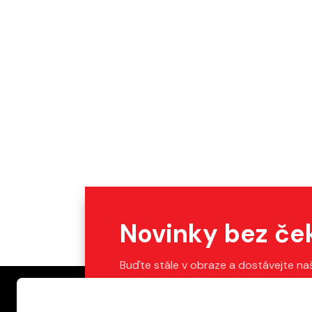
Novinky bez če
Buďte stále v obraze a dostávejte na
Stačí vyplnit váš e-mail.