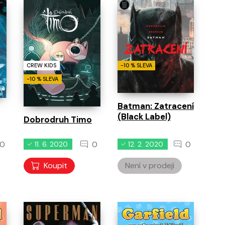
běhy
0
0
0
11. 8. 2026
11. 8. 2026
11. 8. 2026
CREW KIDS
-10 % SLEVA
-10 % SLEVA
Batman: Zatracení
(Black Label)
Dobrodruh Timo
0
0
0
11. 6. 2020
12. 2. 2020
Koupit
Není v prodeji