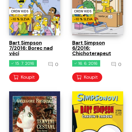
CREW KIDS
CREW KIDS
-10 % SLEVA
-10 % SLEVA
Bart Simpson
Bart Simpson
7/2016: Borec nad
6/2016:
věcí
Chichoterapeut
15. 7. 2016
16. 6. 2016
0
0
Koupit
Koupit