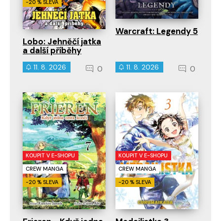
-20 % SLEVA
Warcraft: Legendy 5
Lobo: Jehněčí jatka
a další příběhy
11. 8. 2026
11. 8. 2026
0
0
KOUPIT V E-SHOPU
KOUPIT V E-SHOPU
CREW MANGA
CREW MANGA
-20 % SLEVA
-20 % SLEVA