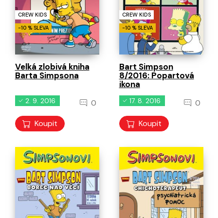
CREW KIDS
CREW KIDS
-10 % SLEVA
-10 % SLEVA
Velká zlobivá kniha
Bart Simpson
Barta Simpsona
8/2016: Popartová
ikona
2. 9. 2016
17. 8. 2016
0
0
Koupit
Koupit