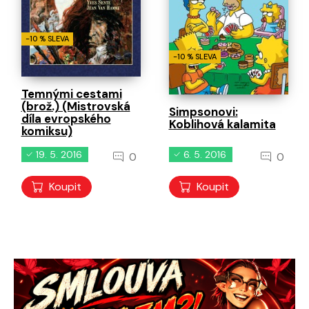
-10 % SLEVA
-10 % SLEVA
Temnými cestami
(brož.) (Mistrovská
Simpsonovi:
díla evropského
Koblihová kalamita
komiksu)
19. 5. 2016
6. 5. 2016
0
0
Koupit
Koupit