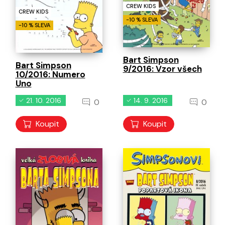
CREW KIDS
CREW KIDS
-10 % SLEVA
-10 % SLEVA
Bart Simpson
Bart Simpson
9/2016: Vzor všech
10/2016: Numero
Uno
21. 10. 2016
14. 9. 2016
0
0
Koupit
Koupit