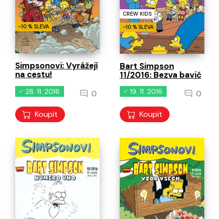
CREW KIDS
-10 % SLEVA
-10 % SLEVA
Simpsonovi: Vyrážejí
Bart Simpson
na cestu!
11/2016: Bezva bavič
28. 11. 2016
19. 11. 2016
0
0
Koupit
Koupit