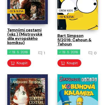
CREW KIDS
-10 % SLEVA
-10 % SLEVA
Temnými cestami
(váz.) (Mistrovská
Bart Simpson
díla evropského
5/2016: Čahoun &
komiksu)
Tahoun
19. 5. 2016
19. 5. 2016
1
0
Koupit
Koupit