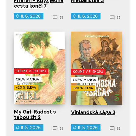
Frieren - Když jedna
Medailistka 3
cesta končí 7
11. 8. 2026
11. 8. 2026
0
0
KOUPIT V E-SHOPU
KOUPIT V E-SHOPU
CREW MANGA
CREW MANGA
-20 % SLEVA
-20 % SLEVA
My Girl: Radost s
Vinlandská sága 3
tebou žít 2
11. 8. 2026
11. 8. 2026
0
0