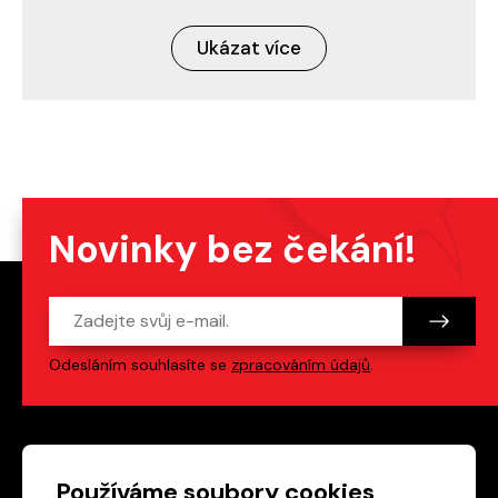
Ukázat více
Novinky bez čekání!
Odesláním souhlasíte se
zpracováním údajů
.
Patička webu
Odkazy na sociální s
Používáme soubory cookies