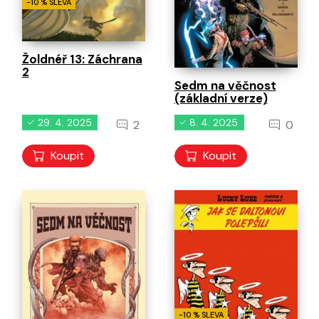
-10 % SLEVA
Žoldnéř 13: Záchrana
2
Sedm na věčnost
(základní verze)
29. 4. 2025
8. 4. 2025
2
0
Koupit
Koupit
-10 % SLEVA