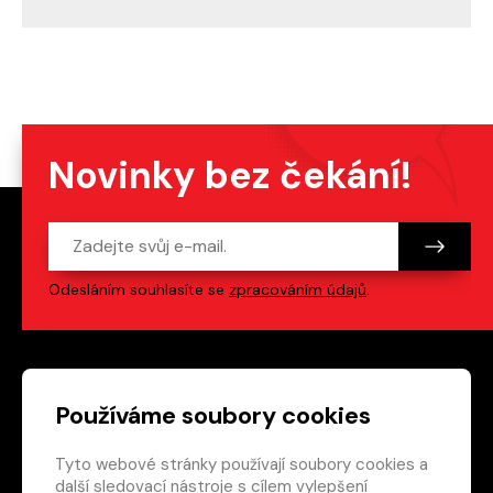
Novinky bez čekání!
Odesláním souhlasíte se
zpracováním údajů
.
Patička webu
Odkazy na sociální s
Používáme soubory cookies
Tyto webové stránky používají soubory cookies a
Vedlejší navigace
redakce@crew.cz
další sledovací nástroje s cílem vylepšení