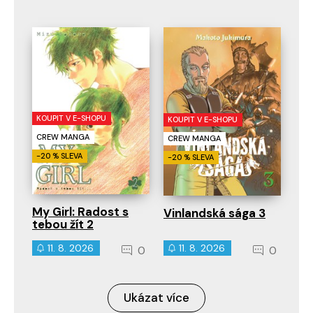
KOUPIT V E-SHOPU
KOUPIT V E-SHOPU
CREW MANGA
CREW MANGA
-20 % SLEVA
-20 % SLEVA
My Girl: Radost s
Vinlandská sága 3
tebou žít 2
11. 8. 2026
11. 8. 2026
0
0
Ukázat více