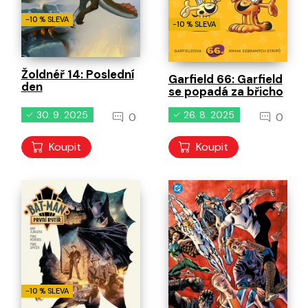
-10 % SLEVA
-10 % SLEVA
Žoldnéř 14: Poslední
Garfield 66: Garfield
den
se popadá za břicho
30. 9. 2025
26. 8. 2025
0
0
Koupit
Koupit
-10 % SLEVA