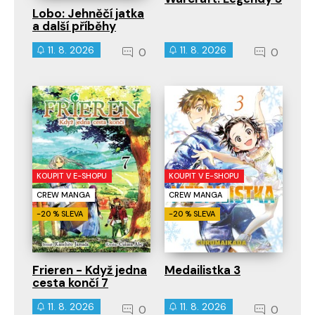
Lobo: Jehněčí jatka
a další příběhy
11. 8. 2026
11. 8. 2026
0
0
KOUPIT V E-SHOPU
KOUPIT V E-SHOPU
CREW MANGA
CREW MANGA
-20 % SLEVA
-20 % SLEVA
Frieren - Když jedna
Medailistka 3
cesta končí 7
11. 8. 2026
11. 8. 2026
0
0