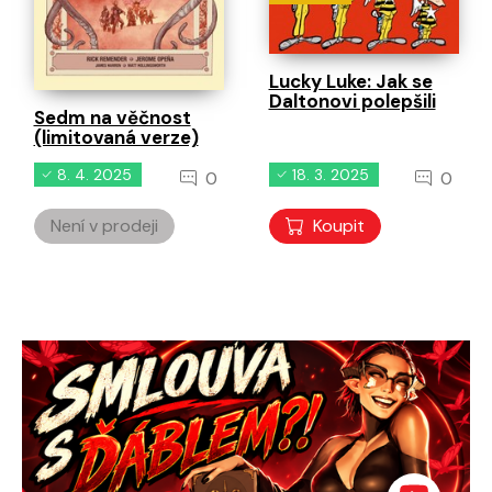
Lucky Luke: Jak se
Daltonovi polepšili
Sedm na věčnost
(limitovaná verze)
8. 4. 2025
18. 3. 2025
0
0
Není v prodeji
Koupit