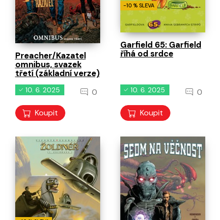
-10 % SLEVA
Garfield 65: Garfield
říhá od srdce
Preacher/Kazatel
omnibus, svazek
třetí (základní verze)
10. 6. 2025
10. 6. 2025
0
0
Koupit
Koupit