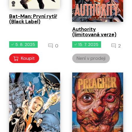
Bat-Man: První rytíř
(Black Label)
Authority
(limitovaná verze)
5. 8. 2025
15. 7. 2025
0
2
Koupit
Není v prodeji