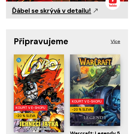
Ďábel se skrývá v detailu!
Připravujeme
KOUPIT V E-SHOPU
KOUPIT V E-SHOPU
-20 % SLEVA
-20 % SLEVA
Warcraft: Legendy 5