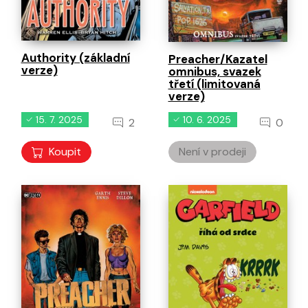
Authority (základní
Preacher/Kazatel
verze)
omnibus, svazek
třetí (limitovaná
verze)
15. 7. 2025
10. 6. 2025
2
0
Koupit
Není v prodeji