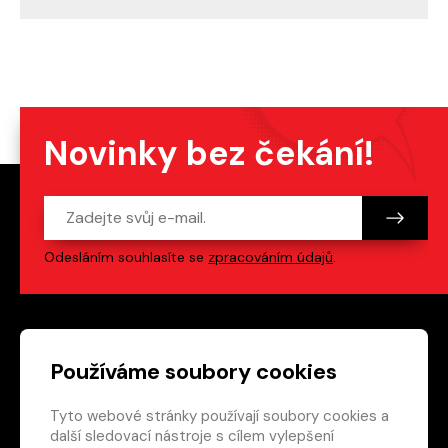
Novinky bez čekání!
Odesláním souhlasíte se
zpracováním údajů
.
Patička webu
Odkazy na sociální s
Používáme soubory cookies
Tyto webové stránky používají soubory cookies a
Vedlejší navigace
redakce@crew.cz
další sledovací nástroje s cílem vylepšení