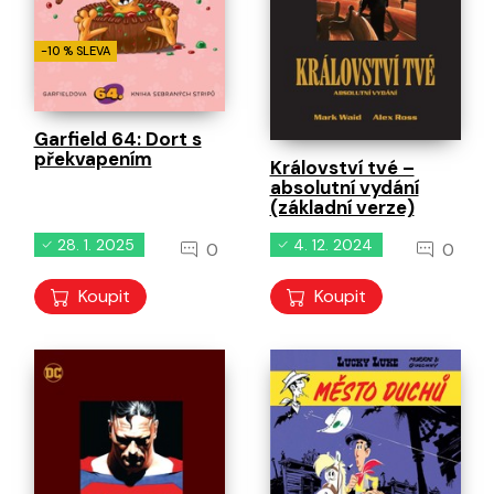
-10 % SLEVA
Garfield 64: Dort s
překvapením
Království tvé –
absolutní vydání
(základní verze)
28. 1. 2025
4. 12. 2024
0
0
Koupit
Koupit