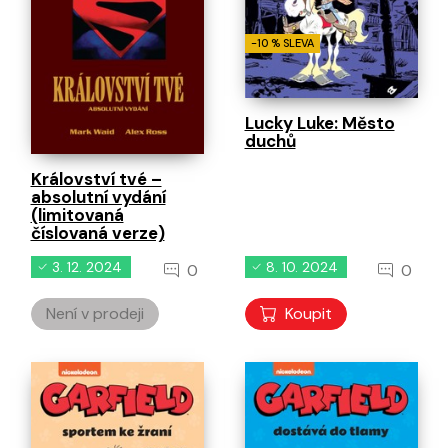
-10 % SLEVA
Lucky Luke: Město
duchů
Království tvé –
absolutní vydání
(limitovaná
číslovaná verze)
3. 12. 2024
8. 10. 2024
0
0
Není v prodeji
Koupit