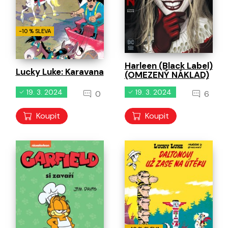
-10 % SLEVA
Harleen (Black Label)
Lucky Luke: Karavana
(OMEZENÝ NÁKLAD)
19. 3. 2024
19. 3. 2024
0
6
Koupit
Koupit