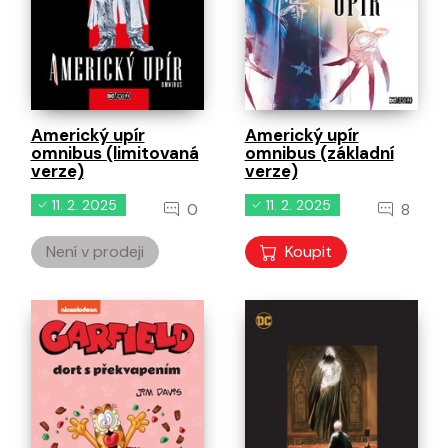
Americký upír
Americký upír
omnibus (limitovaná
omnibus (základní
verze)
verze)
11. 2. 2025
11. 2. 2025
0
8
Není v prodeji
Koupit