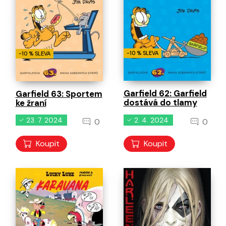
-10 % SLEVA
-10 % SLEVA
Garfield 62: Garfield
Garfield 63: Sportem
dostává do tlamy
ke žraní
23. 7. 2024
2. 4. 2024
0
0
Koupit
Koupit