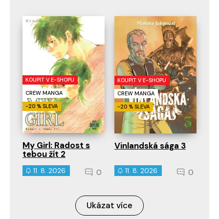
KOUPIT V E-SHOPU
KOUPIT V E-SHOPU
CREW MANGA
CREW MANGA
-20 % SLEVA
-20 % SLEVA
My Girl: Radost s
Vinlandská sága 3
tebou žít 2
11. 8. 2026
11. 8. 2026
0
0
Ukázat více