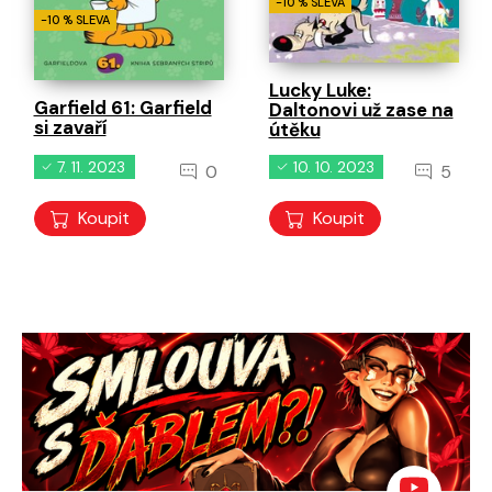
-10 % SLEVA
-10 % SLEVA
Lucky Luke:
Garfield 61: Garfield
Daltonovi už zase na
si zavaří
útěku
7. 11. 2023
10. 10. 2023
0
5
Koupit
Koupit