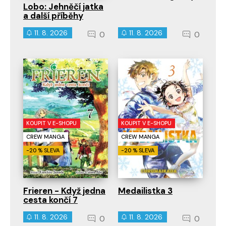
Lobo: Jehněčí jatka
a další příběhy
11. 8. 2026
11. 8. 2026
0
0
KOUPIT V E-SHOPU
KOUPIT V E-SHOPU
CREW MANGA
CREW MANGA
-20 % SLEVA
-20 % SLEVA
Frieren - Když jedna
Medailistka 3
cesta končí 7
11. 8. 2026
11. 8. 2026
0
0