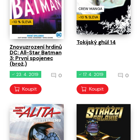
CREW MANGA
-10 % SLEVA
-10 % SLEVA
Tokijský ghúl 14
Znovuzrození hrdinů
DC: All-Star Batman
3: První spojenec
(brož.)
23. 4. 2019
17. 4. 2019
0
0
Koupit
Koupit