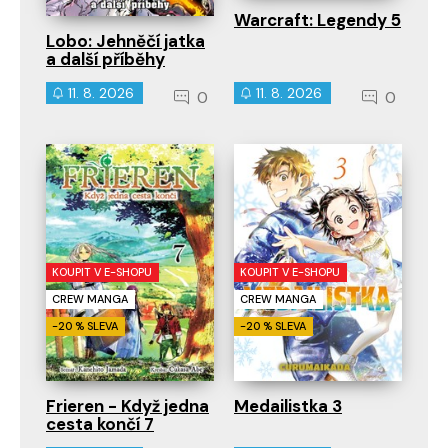
Warcraft: Legendy 5
Lobo: Jehněčí jatka
a další příběhy
11. 8. 2026
11. 8. 2026
0
0
KOUPIT V E-SHOPU
KOUPIT V E-SHOPU
CREW MANGA
CREW MANGA
-20 % SLEVA
-20 % SLEVA
Frieren - Když jedna
Medailistka 3
cesta končí 7