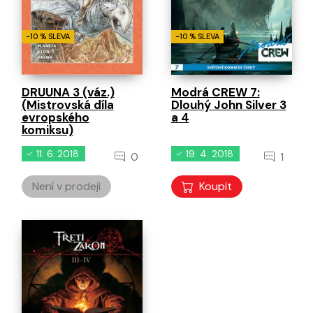
-10 % SLEVA
-10 % SLEVA
DRUUNA 3 (váz.)
Modrá CREW 7:
(Mistrovská díla
Dlouhý John Silver 3
evropského
a 4
komiksu)
11. 6. 2018
19. 4. 2018
0
1
Není v prodeji
Koupit