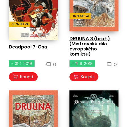
-10 % SLEVA
-10 % SLEVA
DRUUNA 3 (brož.)
(Mistrovská díla
Deadpool 7: Osa
evropského
komiksu)
31. 1. 2019
11. 6. 2018
0
0
Koupit
Koupit