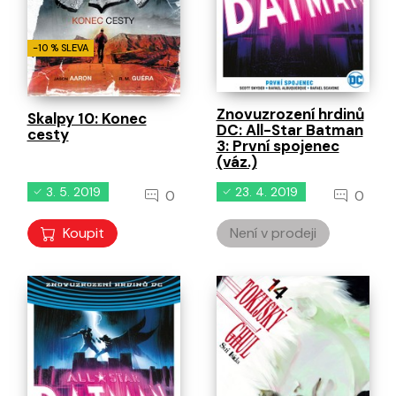
-10 % SLEVA
Znovuzrození hrdinů
Skalpy 10: Konec
DC: All-Star Batman
cesty
3: První spojenec
(váz.)
3. 5. 2019
23. 4. 2019
0
0
Koupit
Není v prodeji