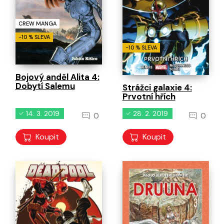
CREW MANGA
-10 % SLEVA
-10 % SLEVA
Bojový anděl Alita 4:
Dobytí Salemu
Strážci galaxie 4:
Prvotní hřích
14. 3. 2019
28. 2. 2019
0
0
Koupit
Koupit