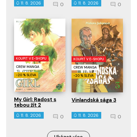
11. 8. 2026
11. 8. 2026
0
0
KOUPIT V E-SHOPU
KOUPIT V E-SHOPU
CREW MANGA
CREW MANGA
-20 % SLEVA
-20 % SLEVA
My Girl: Radost s
Vinlandská sága 3
tebou žít 2
11. 8. 2026
11. 8. 2026
0
0