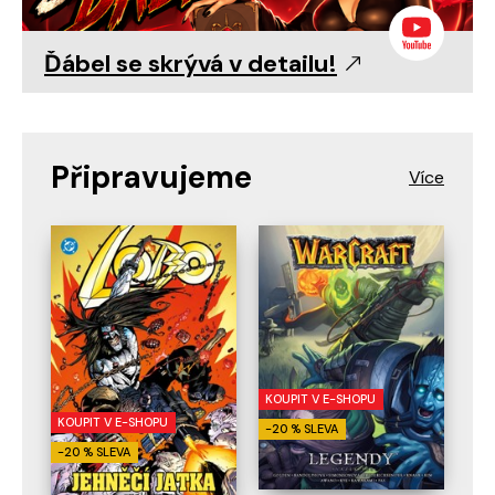
Ďábel se skrývá v detailu!
Připravujeme
KOUPIT V E-SHOPU
KOUPIT V E-SHOPU
-20 % SLEVA
-20 % SLEVA