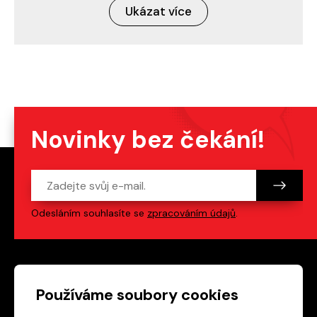
Ukázat více
Novinky bez čekání!
Odesláním souhlasíte se
zpracováním údajů
.
Patička webu
Odkazy na sociální s
Používáme soubory cookies