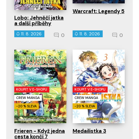
Warcraft: Legendy 5
Lobo: Jehněčí jatka
a další příběhy
11. 8. 2026
11. 8. 2026
0
0
KOUPIT V E-SHOPU
KOUPIT V E-SHOPU
CREW MANGA
CREW MANGA
-20 % SLEVA
-20 % SLEVA
Frieren - Když jedna
Medailistka 3
cesta končí 7