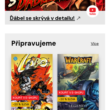
Ďábel se skrývá v detailu!
Připravujeme
KOUPIT V E-SHOPU
KOUPIT V E-SHOPU
-20 % SLEVA
-20 % SLEVA