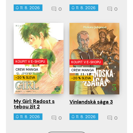
11. 8. 2026
11. 8. 2026
0
0
KOUPIT V E-SHOPU
KOUPIT V E-SHOPU
CREW MANGA
CREW MANGA
-20 % SLEVA
-20 % SLEVA
My Girl: Radost s
Vinlandská sága 3
tebou žít 2
11. 8. 2026
11. 8. 2026
0
0