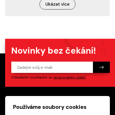
Ukázat více
Novinky bez čekání!
Odesláním souhlasíte se
zpracováním údajů
.
Patička webu
Odkazy na sociální s
Používáme soubory cookies