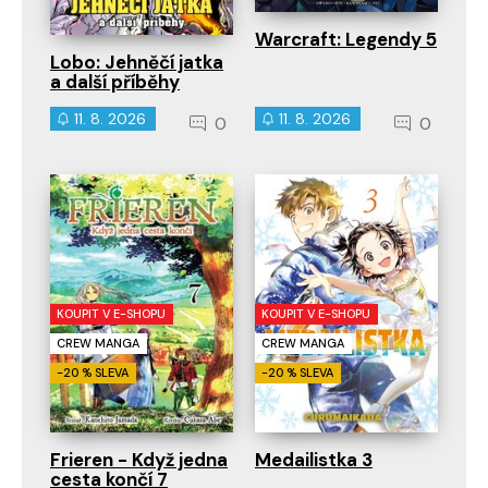
Warcraft: Legendy 5
Lobo: Jehněčí jatka
a další příběhy
11. 8. 2026
11. 8. 2026
0
0
KOUPIT V E-SHOPU
KOUPIT V E-SHOPU
CREW MANGA
CREW MANGA
-20 % SLEVA
-20 % SLEVA
Frieren - Když jedna
Medailistka 3
cesta končí 7