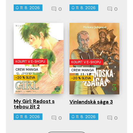
11. 8. 2026
11. 8. 2026
0
0
KOUPIT V E-SHOPU
KOUPIT V E-SHOPU
CREW MANGA
CREW MANGA
-20 % SLEVA
-20 % SLEVA
My Girl: Radost s
Vinlandská sága 3
tebou žít 2
11. 8. 2026
11. 8. 2026
0
0