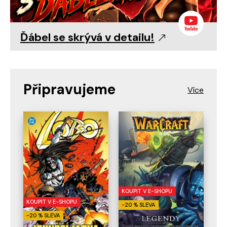
Ďábel se skrývá v detailu!
Připravujeme
KOUPIT V E-SHOPU
KOUPIT V E-SHOPU
-20 % SLEVA
-20 % SLEVA