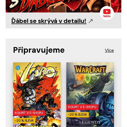
Ďábel se skrývá v detailu!
Připravujeme
KOUPIT V E-SHOPU
KOUPIT V E-SHOPU
-20 % SLEVA
-20 % SLEVA