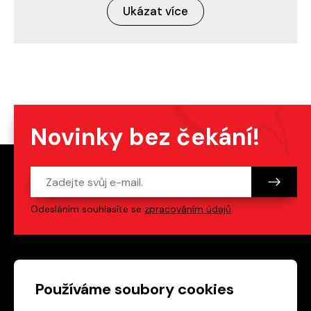
Ukázat více
Novinky bez čekání!
Odesláním souhlasíte se
zpracováním údajů
.
Patička webu
Odkazy na sociální s
Používáme soubory cookies