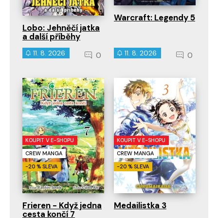
Warcraft: Legendy 5
Lobo: Jehněčí jatka
a další příběhy
11. 8. 2026
11. 8. 2026
0
0
KOUPIT V E-SHOPU
KOUPIT V E-SHOPU
CREW MANGA
CREW MANGA
-20 % SLEVA
-20 % SLEVA
Frieren - Když jedna
Medailistka 3
cesta končí 7