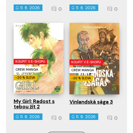
11. 8. 2026
11. 8. 2026
0
0
KOUPIT V E-SHOPU
KOUPIT V E-SHOPU
CREW MANGA
CREW MANGA
-20 % SLEVA
-20 % SLEVA
My Girl: Radost s
Vinlandská sága 3
tebou žít 2
11. 8. 2026
11. 8. 2026
0
0