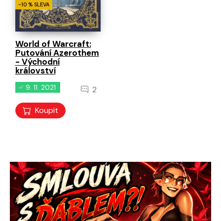
-10 % SLEVA
World of Warcraft:
Putování Azerothem
- Východní
království
9. 11. 2021
2
Koupit