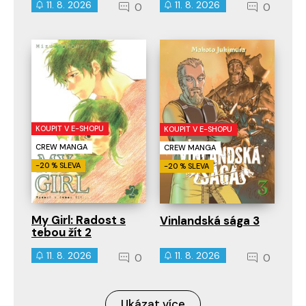
11. 8. 2026
11. 8. 2026
0
0
KOUPIT V E-SHOPU
KOUPIT V E-SHOPU
CREW MANGA
CREW MANGA
-20 % SLEVA
-20 % SLEVA
My Girl: Radost s
Vinlandská sága 3
tebou žít 2
11. 8. 2026
11. 8. 2026
0
0
Ukázat více