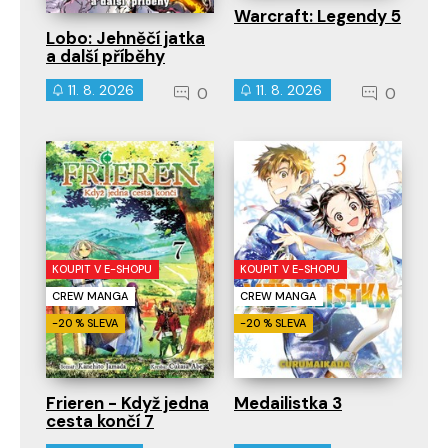
Warcraft: Legendy 5
Lobo: Jehněčí jatka
a další příběhy
11. 8. 2026
11. 8. 2026
0
0
KOUPIT V E-SHOPU
KOUPIT V E-SHOPU
CREW MANGA
CREW MANGA
-20 % SLEVA
-20 % SLEVA
Frieren - Když jedna
Medailistka 3
cesta končí 7