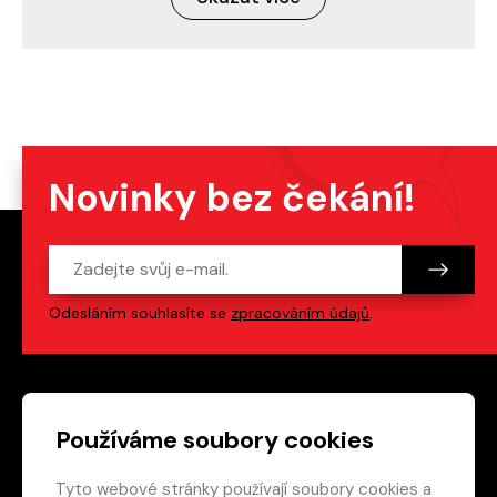
Novinky bez čekání!
Odesláním souhlasíte se
zpracováním údajů
.
Patička webu
Odkazy na sociální s
Používáme soubory cookies
Tyto webové stránky používají soubory cookies a