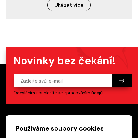
Ukázat více
Novinky bez čekání!
Odesláním souhlasíte se
zpracováním údajů
.
Patička webu
Odkazy na sociální s
Používáme soubory cookies