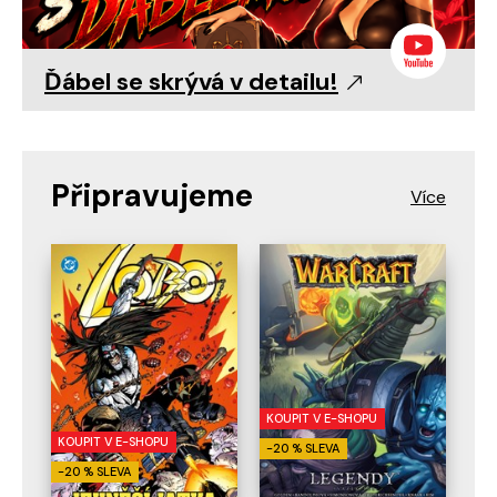
Ďábel se skrývá v detailu!
Připravujeme
KOUPIT V E-SHOPU
KOUPIT V E-SHOPU
-20 % SLEVA
-20 % SLEVA