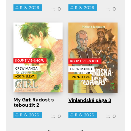
11. 8. 2026
11. 8. 2026
0
0
KOUPIT V E-SHOPU
KOUPIT V E-SHOPU
CREW MANGA
CREW MANGA
-20 % SLEVA
-20 % SLEVA
My Girl: Radost s
Vinlandská sága 3
tebou žít 2
11. 8. 2026
11. 8. 2026
0
0