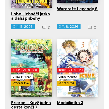
Warcraft: Legendy 5
Lobo: Jehněčí jatka
a další příběhy
11. 8. 2026
11. 8. 2026
0
0
KOUPIT V E-SHOPU
KOUPIT V E-SHOPU
CREW MANGA
CREW MANGA
-20 % SLEVA
-20 % SLEVA
Frieren - Když jedna
Medailistka 3
cesta končí 7