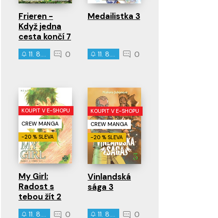
Frieren -
Medailistka 3
Když jedna
cesta končí 7
0
0
11. 8. 2026
11. 8. 2026
KOUPIT V E-SHOPU
KOUPIT V E-SHOPU
CREW MANGA
CREW MANGA
-20 % SLEVA
-20 % SLEVA
My Girl:
Vinlandská
Radost s
sága 3
tebou žít 2
0
0
11. 8. 2026
11. 8. 2026