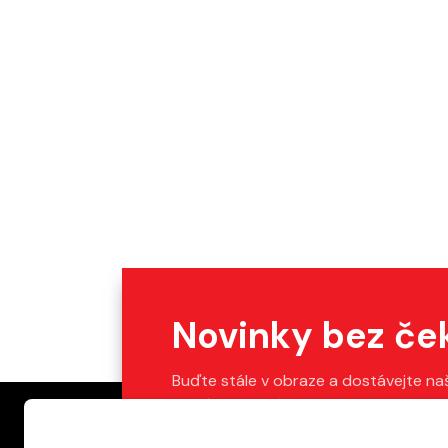
Novinky bez če
Buďte stále v obraze a dostávejte na
Stačí vyplnit váš e-mail.