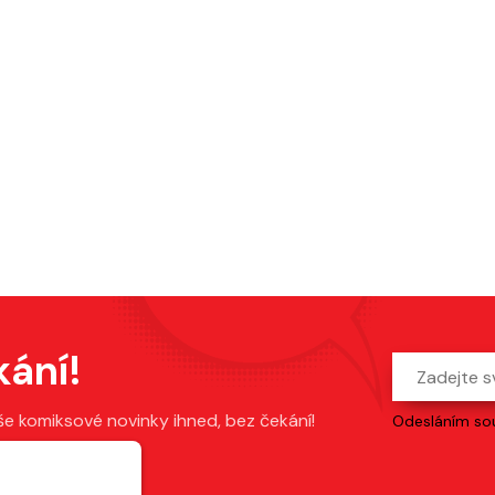
kání!
še komiksové novinky ihned, bez čekání!
Odesláním sou