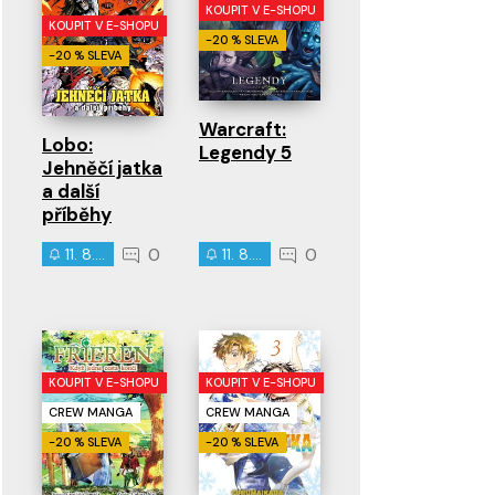
KOUPIT V E-SHOPU
KOUPIT V E-SHOPU
-20 % SLEVA
-20 % SLEVA
Warcraft:
Lobo:
Legendy 5
Jehněčí jatka
a další
příběhy
0
0
11. 8. 2026
11. 8. 2026
KOUPIT V E-SHOPU
KOUPIT V E-SHOPU
CREW MANGA
CREW MANGA
-20 % SLEVA
-20 % SLEVA