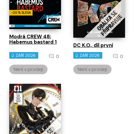
-20 % SLEVA
Modrá CREW 48:
Habemus bastard 1
DC K.O., díl první
ZÁŘÍ 2026
ZÁŘÍ 2026
0
0
Není v prodeji
Není v prodeji