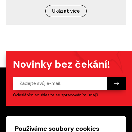
Ukázat více
Novinky bez čekání!
Odesláním souhlasíte se
zpracováním údajů
.
Patička webu
Odkazy na sociální s
Používáme soubory cookies