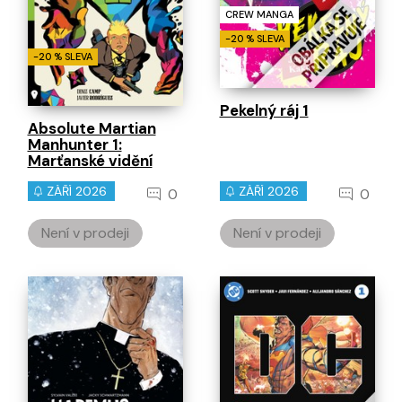
CREW MANGA
-20 % SLEVA
-20 % SLEVA
Pekelný ráj 1
Absolute Martian
Manhunter 1:
Marťanské vidění
ZÁŘÍ 2026
ZÁŘÍ 2026
0
0
Není v prodeji
Není v prodeji