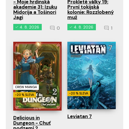
- Moje hrdinská
Prokleté války 19:
akademie 31: Izuku
První tokijská
Midorija a Tošinori
kolonie: Rozzlobený
Jagi
muž
4. 8. 2026
4. 8. 2026
0
1
CREW MANGA
-20 % SLEVA
-20 % SLEVA
Leviatan 7
Delicious in
Dungeon - Chuť
podzemí 2