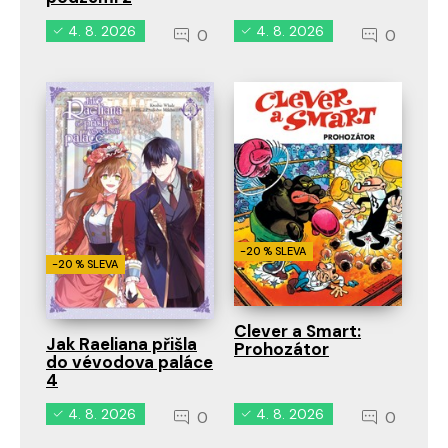
4. 8. 2026
4. 8. 2026
0
0
-20 % SLEVA
-20 % SLEVA
Clever a Smart:
Jak Raeliana přišla
Prohozátor
do vévodova paláce
4
4. 8. 2026
4. 8. 2026
0
0