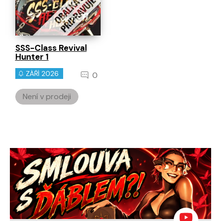
SSS-Class Revival
Hunter 1
ZÁŘÍ 2026
0
Není v prodeji