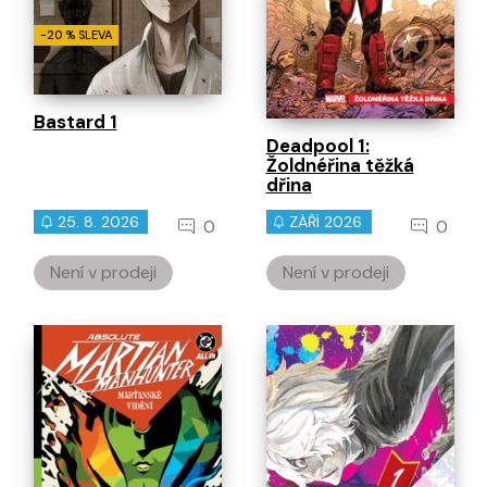
-20 % SLEVA
Bastard 1
Deadpool 1:
Žoldnéřina těžká
dřina
25. 8. 2026
ZÁŘÍ 2026
0
0
Není v prodeji
Není v prodeji