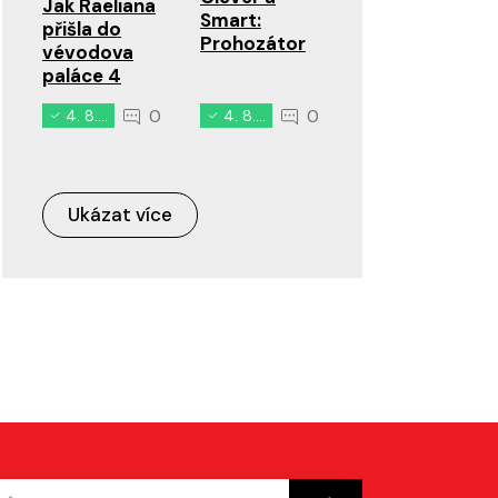
Jak Raeliana
Smart:
přišla do
Prohozátor
vévodova
paláce 4
0
0
4. 8. 2026
4. 8. 2026
Ukázat více