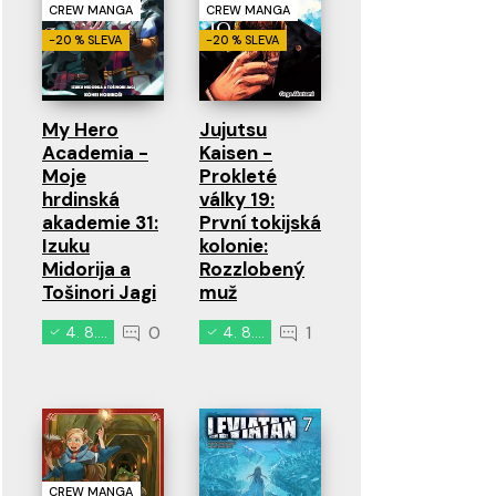
CREW MANGA
CREW MANGA
-20 % SLEVA
-20 % SLEVA
My Hero
Jujutsu
Academia -
Kaisen -
Moje
Prokleté
hrdinská
války 19:
akademie 31:
První tokijská
Izuku
kolonie:
Midorija a
Rozzlobený
Tošinori Jagi
muž
0
1
4. 8. 2026
4. 8. 2026
CREW MANGA