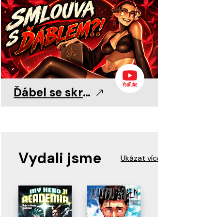
paláce 4
0
0
4. 8. 2026
4. 8. 2026
4. 8. 2026
Ďábel se skrývá v detailu!
Vydali jsme
Ukázat více