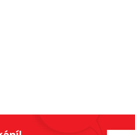
kání!