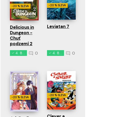
-20 % SLEVA
-20 % SLEVA
Leviatan 7
Delicious in
Dungeon -
Chuť
podzemí 2
0
0
4. 8. 2026
4. 8. 2026
-20 % SLEVA
-20 % SLEVA
Clever a