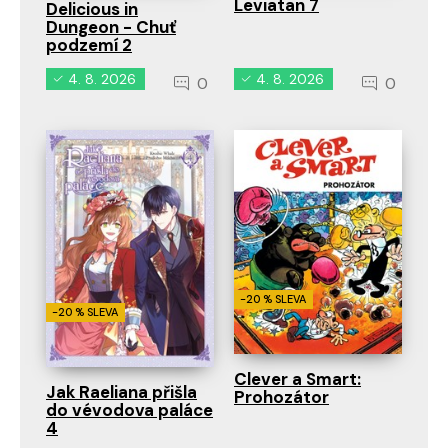
Leviatan 7
Delicious in
Dungeon - Chuť
podzemí 2
4. 8. 2026
4. 8. 2026
0
0
-20 % SLEVA
-20 % SLEVA
Clever a Smart:
Jak Raeliana přišla
Prohozátor
do vévodova paláce
4