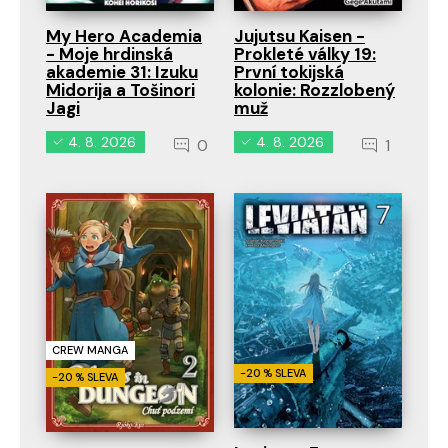
My Hero Academia
Jujutsu Kaisen -
- Moje hrdinská
Prokleté války 19:
akademie 31: Izuku
První tokijská
Midorija a Tošinori
kolonie: Rozzlobený
Jagi
muž
4. 8. 2026
4. 8. 2026
0
1
CREW MANGA
-20 % SLEVA
-20 % SLEVA