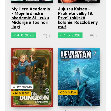
My Hero Academia
Jujutsu Kaisen -
- Moje hrdinská
Prokleté války 19:
akademie 31: Izuku
První tokijská
Midorija a Tošinori
kolonie: Rozzlobený
Jagi
muž
4. 8. 2026
4. 8. 2026
0
1
CREW MANGA
-20 % SLEVA
-20 % SLEVA