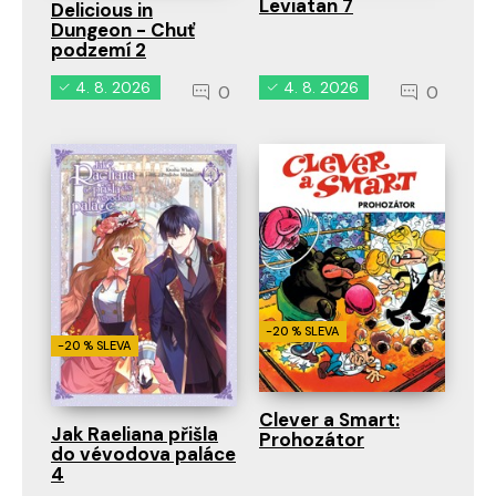
Leviatan 7
Delicious in
Dungeon - Chuť
podzemí 2
4. 8. 2026
4. 8. 2026
0
0
-20 % SLEVA
-20 % SLEVA
Clever a Smart:
Jak Raeliana přišla
Prohozátor
do vévodova paláce
4